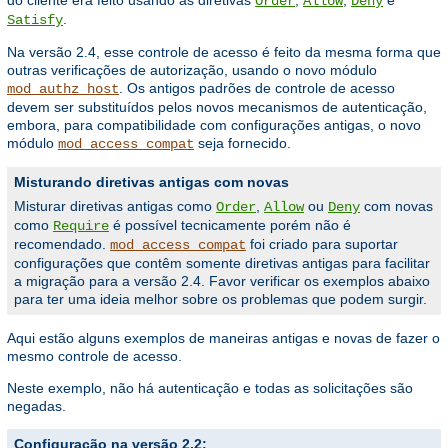
Order
Allow
Deny
.
Satisfy
Na versão 2.4, esse controle de acesso é feito da mesma forma que
outras verificações de autorização, usando o novo módulo
. Os antigos padrões de controle de acesso
mod_authz_host
devem ser substituídos pelos novos mecanismos de autenticação,
embora, para compatibilidade com configurações antigas, o novo
módulo
seja fornecido.
mod_access_compat
Misturando diretivas antigas com novas
Misturar diretivas antigas como
,
ou
com novas
Order
Allow
Deny
como
é possível tecnicamente porém não é
Require
recomendado.
foi criado para suportar
mod_access_compat
configurações que contêm somente diretivas antigas para facilitar
a migração para a versão 2.4. Favor verificar os exemplos abaixo
para ter uma ideia melhor sobre os problemas que podem surgir.
Aqui estão alguns exemplos de maneiras antigas e novas de fazer o
mesmo controle de acesso.
Neste exemplo, não há autenticação e todas as solicitações são
negadas.
Configuração na versão 2.2: