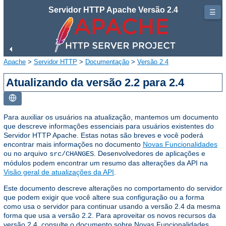
Servidor HTTP Apache Versão 2.4
☰
Apache
>
Servidor HTTP
>
Documentação
>
Versão 2.4
Atualizando da versão 2.2 para 2.4
Para auxiliar os usuários na atualização, mantemos um documento
que descreve informações essenciais para usuários existentes do
Servidor HTTP Apache. Estas notas são breves e você poderá
encontrar mais informações no documento
Novas Funcionalidades
ou no arquivo
. Desenvolvedores de aplicações e
src/CHANGES
módulos podem encontrar um resumo das alterações da API na
Visão geral de atualizações da API
.
Este documento descreve alterações no comportamento do servidor
que podem exigir que você altere sua configuração ou a forma
como usa o servidor para continuar usando a versão 2.4 da mesma
forma que usa a versão 2.2. Para aproveitar os novos recursos da
versão 2.4, consulte o documento sobre Novas Funcionalidades.