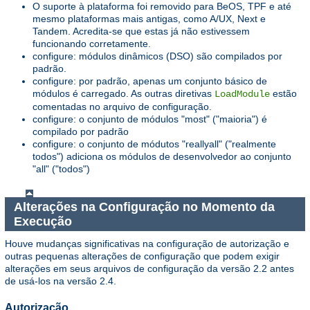
O suporte à plataforma foi removido para BeOS, TPF e até
mesmo plataformas mais antigas, como A/UX, Next e
Tandem. Acredita-se que estas já não estivessem
funcionando corretamente.
configure: módulos dinâmicos (DSO) são compilados por
padrão.
configure: por padrão, apenas um conjunto básico de
módulos é carregado. As outras diretivas
estão
LoadModule
comentadas no arquivo de configuração.
configure: o conjunto de módulos "most" ("maioria") é
compilado por padrão
configure: o conjunto de módutos "reallyall" ("realmente
todos") adiciona os módulos de desenvolvedor ao conjunto
"all" ("todos")
Alterações na Configuração no Momento da
Execução
Houve mudanças significativas na configuração de autorização e
outras pequenas alterações de configuração que podem exigir
alterações em seus arquivos de configuração da versão 2.2 antes
de usá-los na versão 2.4.
Autorização