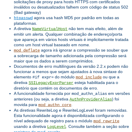
solicitações de proxy para hosts HTTPS com certificados
inválidos ou desatualizados falhem com código de status 502
(Bad gateway)
agora usa hash MD5 por padrão em todas as
htpasswd
plataformas.
A diretiva
não tem mais efeito, além de
NameVirtualHost
emitir um alerta. Qualquer combinação de endereço/porta
que apareça em vários hosts virtuais é implicitamente tratada
como um host virtual baseado em nome.
agora irá ignorar a compressão se souber que
mod_deflate
a sobrecarga de tamanho adicionada pela compressão será
maior que os dados a serem comprimidos.
Documentos de erro multilíngues da versão 2.2.x podem não
funcionar a menos que sejam ajustados à nova sintaxe do
elemento
do módulo
ou que a
#if expr=
mod_include
diretiva
esteja habilitada para o
SSILegacyExprParser
diretório que contém os documentos de erro.
A funcionalidade fornecida por
em versões
mod_authn_alias
anteriores (ou seja, a diretiva
) foi
AuthnProviderAlias
movida para
.
mod_authn_core
As diretivas RewriteLog e RewriteLogLevel foram removidas.
Esta funcionalidade agora é disponibilizada configurando o
nível adequado de registro para o módulo
mod_rewrite
usando a diretiva
. Consulte também a seção sobre
LogLevel
registros de mod_rewrite
.