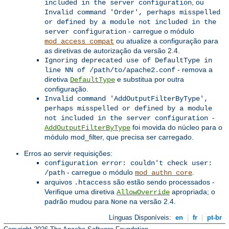
, ou
included in the server configuration
Invalid command 'Order', perhaps misspelled
or defined by a module not included in the
- carregue o módulo
server configuration
ou atualize a configuração para
mod_access_compat
as diretivas de autorização da versão 2.4.
Ignoring deprecated use of DefaultType in
- remova a
line NN of /path/to/apache2.conf
diretiva
e substitua por outra
DefaultType
configuração.
Invalid command 'AddOutputFilterByType',
perhaps misspelled or defined by a module
-
not included in the server configuration
foi movida do núcleo para o
AddOutputFilterByType
módulo mod_filter, que precisa ser carregado.
Erros ao servir requisições:
configuration error: couldn't check user:
- carregue o módulo
.
/path
mod_authn_core
arquivos
são estão sendo processados -
.htaccess
Verifique uma diretiva
apropriada; o
AllowOverride
padrão mudou para
na versão 2.4.
None
Línguas Disponíveis:
en
|
fr
|
pt-br