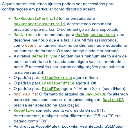
Alguns outros pequenos ajustes podem ser necessários para
configurações em particular como discutido abaixo.
foi renomeada para
MaxRequestsPerChild
, descrevendo com maior
MaxConnectionsPerChild
precisão o que ela faz. O nome antigo ainda é suportado.
foi renomeada para
, que
MaxClients
MaxRequestWorkers
descreve melhor o que ela faz. Para MPMs assíncronos,
como
, o número máximo de clientes não é equivalente
event
ao número de threads. O nome antigo ainda é suportado.
A diretiva
não tem mais nenhum efeito além de
DefaultType
emitir um alerta se for usada com algum valor diferente de
. É necessário usar outras configurações para substituí-
none
la na versão 2.4.
O padrão para
agora é
.
AllowOverride
None
O padrão para
agora é Off.
EnableSendfile
O padrão para
agora é "MTime Size" (sem INode).
FileETag
: O formato do arquivo de
foi alterado
mod_dav_fs
DavLockDB
para sistemas com inodes. o arquivos antigo de
DavLockDB
precisa ser apagado na atualização.
somente aceita valores de
ou
.
KeepAlive
On
Off
Anteriormente, qualquer valor diferente de "Off" ou "0" era
tratado como "On".
As diretivas AcceptMutex, LockFile, RewriteLock, SSLMutex,