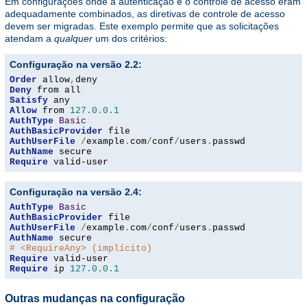
Em configurações onde a autenticação e o controle de acesso eram
adequadamente combinados, as diretivas de controle de acesso
devem ser migradas. Este exemplo permite que as solicitações
atendam a
qualquer
um dos critérios:
Configuração na versão 2.2:
Order
 allow
,
Deny
Satisfy
Allow
 from 
127.0
.
0.1
AuthType
Basic
AuthBasicProvider
AuthUserFile
/
example
.
com
/
conf
/
users
.
AuthName
Require
 valid-user
Configuração na versão 2.4:
AuthType
Basic
AuthBasicProvider
AuthUserFile
/
example
.
com
/
conf
/
users
.
AuthName
# <RequireAny> (implícito)
Require
Require
 ip 
127.0
.
0.1
Outras mudanças na configuração