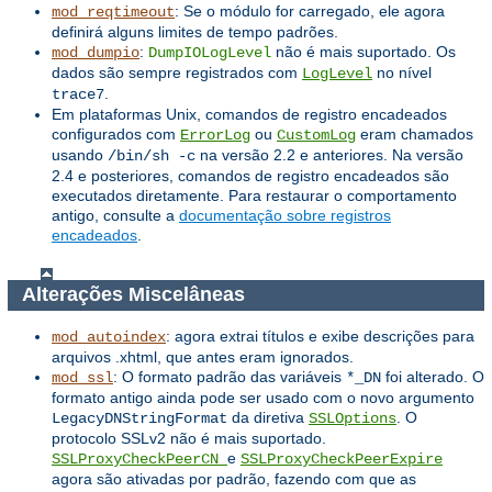
: Se o módulo for carregado, ele agora
mod_reqtimeout
definirá alguns limites de tempo padrões.
:
não é mais suportado. Os
mod_dumpio
DumpIOLogLevel
dados são sempre registrados com
no nível
LogLevel
.
trace7
Em plataformas Unix, comandos de registro encadeados
configurados com
ou
eram chamados
ErrorLog
CustomLog
usando
na versão 2.2 e anteriores. Na versão
/bin/sh -c
2.4 e posteriores, comandos de registro encadeados são
executados diretamente. Para restaurar o comportamento
antigo, consulte a
documentação sobre registros
encadeados
.
Alterações Miscelâneas
: agora extrai títulos e exibe descrições para
mod_autoindex
arquivos .xhtml, que antes eram ignorados.
: O formato padrão das variáveis ​​
foi alterado. O
mod_ssl
*_DN
formato antigo ainda pode ser usado com o novo argumento
da diretiva
. O
LegacyDNStringFormat
SSLOptions
protocolo SSLv2 não é mais suportado.
e
SSLProxyCheckPeerCN
SSLProxyCheckPeerExpire
agora são ativadas por padrão, fazendo com que as