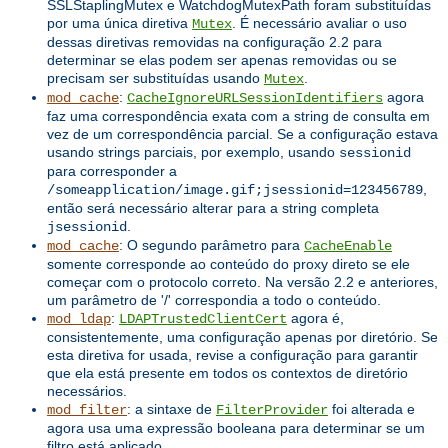
SSLStaplingMutex e WatchdogMutexPath foram substituídas
por uma única diretiva
. É necessário avaliar o uso
Mutex
dessas diretivas removidas na configuração 2.2 para
determinar se elas podem ser apenas removidas ou se
precisam ser substituídas usando
.
Mutex
:
agora
mod_cache
CacheIgnoreURLSessionIdentifiers
faz uma correspondência exata com a string de consulta em
vez de um correspondência parcial. Se a configuração estava
usando strings parciais, por exemplo, usando
sessionid
para corresponder a
,
/someapplication/image.gif;jsessionid=123456789
então será necessário alterar para a string completa
.
jsessionid
: O segundo parâmetro para
mod_cache
CacheEnable
somente corresponde ao conteúdo do proxy direto se ele
começar com o protocolo correto. Na versão 2.2 e anteriores,
um parâmetro de '/' correspondia a todo o conteúdo.
:
agora é,
mod_ldap
LDAPTrustedClientCert
consistentemente, uma configuração apenas por diretório. Se
esta diretiva for usada, revise a configuração para garantir
que ela está presente em todos os contextos de diretório
necessários.
: a sintaxe de
foi alterada e
mod_filter
FilterProvider
agora usa uma expressão booleana para determinar se um
filtro está aplicado.