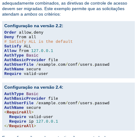
adequadamente combinados, as diretivas de controle de acesso
devem ser migradas. Este exemplo permite que as solicitações
atendam a
ambos
os critérios:
Configuração na versão 2.2:
Order
 allow
,
Deny
# Satisfy ALL is the default
Satisfy
Allow
 from 
127.0
.
0.1
AuthType
Basic
AuthBasicProvider
AuthUserFile
/
example
.
com
/
conf
/
users
.
AuthName
Require
 valid-user
Configuração na versão 2.4:
AuthType
Basic
AuthBasicProvider
AuthUserFile
/
example
.
com
/
conf
/
users
.
AuthName
<
RequireAll
>
Require
 valid-user

Require
 ip 
127.0
.
0.1
</
RequireAll
>