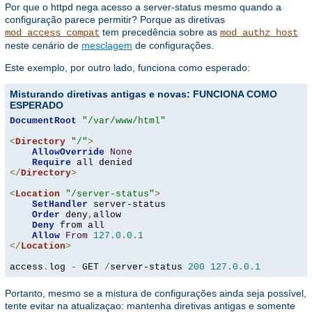
Por que o httpd nega acesso a server-status mesmo quando a
configuração parece permitir? Porque as diretivas
tem precedência sobre as
mod_access_compat
mod_authz_host
neste cenário de
mesclagem
de configurações.
Este exemplo, por outro lado, funciona como esperado:
Misturando diretivas antigas e novas: FUNCIONA COMO
ESPERADO
DocumentRoot
"/var/www/html"
<
Directory
"/"
>
AllowOverride
None
Require
</
Directory
>
<
Location
"/server-status"
>
SetHandler
 server-status

Order
 deny
,
allow

Deny
 from all

Allow
From
127.0
.
0.1
</
Location
>
access
.
log 
-
 GET 
/
server-status 
200
127.0
.
0.1
Portanto, mesmo se a mistura de configurações ainda seja possível,
tente evitar na atualizaçao: mantenha diretivas antigas e somente