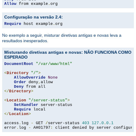
Allow
 from example
.
org
Configuração na versão 2.4:
Require
 host example
.
org
No exemplo a seguir, misturar diretivas antigas e novas leva a
resultados inesperados.
Misturando diretivas antigas e novas: NÃO FUNCIONA COMO
ESPERADO
DocumentRoot
"/var/www/html"
<
Directory
"/"
>
AllowOverride
None
Order
 deny
,
allow

Deny
</
Directory
>
<
Location
"/server-status"
>
SetHandler
 server-status

Require
</
Location
>
access
.
log 
-
 GET 
/
server-status 
403
127.0
.
0.1
error
.
log 
-
 AH01797
:
 client denied by server configura