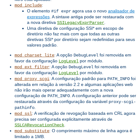
:
mod_include
O elemento
agora usa o novo
analisador de
#if expr
expressões
. A sintaxe antiga pode ser restaurada com
a nova diretiva
.
SSILegacyExprParser
Uma diretiva de configuração SSI* em escopo de
diretório não faz mais com que todas as outras
diretivas SSI* por diretório sejam redefinidas para seus
valores padrão.
: A opção
foi removida em
mod_charset_lite
DebugLevel
favor da configuração
por módulo.
LogLevel
: A opção
foi removida em
mod_ext_filter
DebugLevel
favor da configuração
por módulo.
LogLevel
: A configuração padrão para
foi
mod_proxy_scgi
PATH_INFO
alterada em relação à versão 2.2 e algumas aplicações web
não irão mais operar adequadamente com a nova
configuração de
. A configuração anterior pode ser
PATH_INFO
restaurada através da configuração da variável
proxy-scgi-
.
pathinfo
: A verificação de revogação baseada em CRL agora
mod_ssl
precisa ser configurada explicitamente através de
.
SSLCARevocationCheck
: O comprimento máximo de linha agora é
mod_substitute
limitado a 1MB.