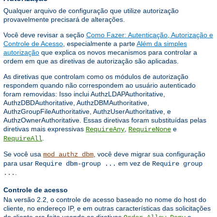
Qualquer arquivo de configuração que utilize autorização
provavelmente precisará de alterações.
Você deve revisar a seção
Como Fazer: Autenticação, Autorização e
Controle de Acesso
, especialmente a parte
Além da simples
autorização
que explica os novos mecanismos para controlar a
ordem em que as diretivas de autorização são aplicadas.
As diretivas que controlam como os módulos de autorização
respondem quando não correspondem ao usuário autenticado
foram removidas: Isso inclui AuthzLDAPAuthoritative,
AuthzDBDAuthoritative, AuthzDBMAuthoritative,
AuthzGroupFileAuthoritative, AuthzUserAuthoritative, e
AuthzOwnerAuthoritative. Essas diretivas foram substituídas pelas
diretivas mais expressivas
,
e
RequireAny
RequireNone
.
RequireAll
Se você usa
, você deve migrar sua configuração
mod_authz_dbm
para usar
em vez de
Require dbm-group ...
Require group
.
...
Controle de acesso
Na versão 2.2, o controle de acesso baseado no nome do host do
cliente, no endereço IP, e em outras características das solicitações
do cliente era feito usando as diretivas
,
,
e