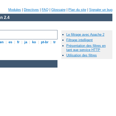
Modules
|
Directives
|
FAQ
|
Glossaire
|
Plan du site
|
Signaler un bug
n 2.4
Le filtrage avec Apache 2
Filtrage intelligent
en
|
es
|
fr
|
ja
|
ko
|
pt-br
|
tr
Présentation des filtres en
tant que service HTTP
Utilisation des filtres