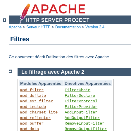
Apache
>
Serveur HTTP
>
Documentation
>
Version 2.4
Filtres
Ce document décrit l'utilisation des filtres avec Apache.
Le filtrage avec Apache 2
Modules Apparentés
Directives Apparentées
mod_filter
FilterChain
mod_deflate
FilterDeclare
mod_ext_filter
FilterProtocol
mod_include
FilterProvider
mod_charset_lite
AddInputFilter
mod_reflector
AddOutputFilter
mod_buffer
RemoveInputFilter
mod_data
RemoveOutputFilter