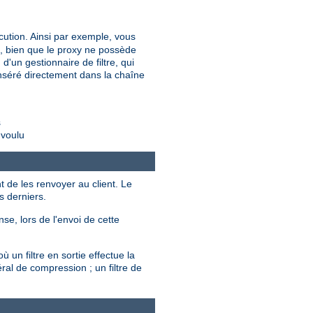
cution. Ainsi par exemple, vous
é, bien que le proxy ne possède
d'un gestionnaire de filtre, qui
t inséré directement dans la chaîne
s
 voulu
t de les renvoyer au client. Le
s derniers.
se, lors de l'envoi de cette
 un filtre en sortie effectue la
ral de compression ; un filtre de