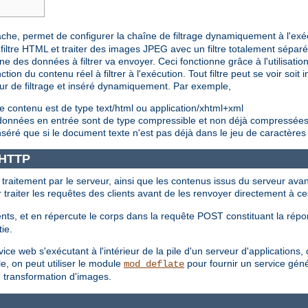
pache, permet de configurer la chaîne de filtrage dynamiquement à l'exé
iltre HTML et traiter des images JPEG avec un filtre totalement sépar
e des données à filtrer va envoyer. Ceci fonctionne grâce à l'utilisation 
ction du contenu réel à filtrer à l'exécution. Tout filtre peut se voir soi
eur de filtrage et inséré dynamiquement. Par exemple,
e contenu est de type text/html ou application/xhtml+xml
s données en entrée sont de type compressible et non déjà compressée
nséré que si le document texte n'est pas déjà dans le jeu de caractères
e HTTP
t traitement par le serveur, ainsi que les contenus issus du serveur avan
ur traiter les requêtes des clients avant de les renvoyer directement à ce
nts, et en répercute le corps dans la requête POST constituant la répon
tie.
e web s'exécutant à l'intérieur de la pile d'un serveur d'applications, où
e, on peut utiliser le module
pour fournir un service géné
mod_deflate
e transformation d'images.