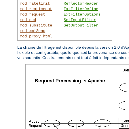
mod_ratelimit
ReflectorHeader
mod_reqtimeout
ExtFilterDefine
mod_request
ExtFilterOptions
mod_sed
SetInputFilter
mod_substitute
SetOutputFilter
mod_xml2enc
mod_proxy_html
La chaîne de filtrage est disponible depuis la version 2.0 d'
flexible et configurable, quelle que soit la provenance de ces 
vos souhaits. Ces traitements sont tout à fait indépendants d