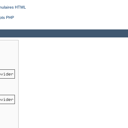
rmulaires HTML
ipts PHP