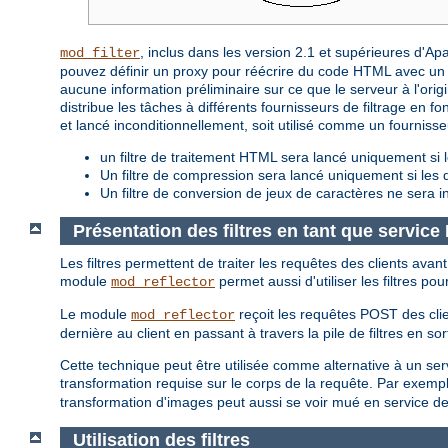
, inclus dans les version 2.1 et supérieures d'A
mod_filter
pouvez définir un proxy pour réécrire du code HTML avec un f
aucune information préliminaire sur ce que le serveur à l'origin
distribue les tâches à différents fournisseurs de filtrage en fon
et lancé inconditionnellement, soit utilisé comme un fourniss
un filtre de traitement HTML sera lancé uniquement si l
Un filtre de compression sera lancé uniquement si le
Un filtre de conversion de jeux de caractères ne sera i
Présentation des filtres en tant que servic
Les filtres permettent de traiter les requêtes des clients avan
module
permet aussi d'utiliser les filtres po
mod_reflector
Le module
reçoit les requêtes POST des clie
mod_reflector
dernière au client en passant à travers la pile de filtres en sor
Cette technique peut être utilisée comme alternative à un servic
transformation requise sur le corps de la requête. Par exempl
transformation d'images peut aussi se voir mué en service d
Utilisation des filtres