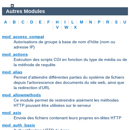
Autres Modules
A
|
B
|
C
|
D
|
E
|
F
|
H
|
I
|
L
|
M
|
N
|
P
|
R
|
S
|
U
|
V
|
W
|
X
mod_access_compat
Autorisations de groupe à base de nom d'hôte (nom ou
adresse IP)
mod_actions
Exécution des scripts CGI en fonction du type de média ou de
la méthode de requête.
mod_alias
Permet d'atteindre différentes parties du système de fichiers
depuis l'arborescence des documents du site web, ainsi que
la redirection d'URL
mod_allowmethods
Ce module permet de restreindre aisément les méthodes
HTTP pouvant être utilisées sur le serveur
mod_asis
Envoie des fichiers contenant leurs propres en-têtes HTTP
mod_auth_basic