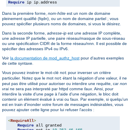
Require
 ip ip
.
address
Dans la première forme,
nom-hôte
est un nom de domaine
pleinement qualifié (fqdn), ou un nom de domaine partiel ; vous
pouvez spécifier plusieurs noms de domaines, si vous le désirez.
Dans la seconde forme,
adresse-ip
est une adresse IP complète,
une adresse IP partielle, une paire réseau/masque de sous-réseau
ou une spécification CIDR de la forme réseau/nnn. Il est possible de
spécifier des adresses IPv4 ou IPv6.
Voir
la documentation de mod_authz_host
pour d'autres exemples
de cette syntaxe.
Vous pouvez insérer le mot-clé
pour inverser un critère
not
particulier. Notez que le mot
étant la négation d'une valeur, il ne
not
peut pas être utilisé pour autoriser ou interdire une requête, car
non
vrai
ne sera pas interpreté par httpd comme
faux
. Ainsi, pour
interdire la visite d'une page à l'aide d'une négation, le bloc doit
contenir un élément évalué à vrai ou faux. Par exemple, si quelqu'un
est en train d'inonder votre forum de messages indésirables, vous
pouvez ajouter cette ligne pour lui refuser l'accès :
<
RequireAll
>
Require
 all granted
