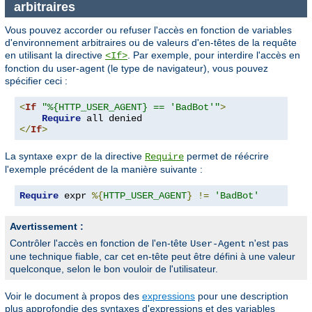
arbitraires
Vous pouvez accorder ou refuser l'accès en fonction de variables
d'environnement arbitraires ou de valeurs d'en-têtes de la requête
en utilisant la directive
. Par exemple, pour interdire l'accès en
<If>
fonction du user-agent (le type de navigateur), vous pouvez
spécifier ceci :
<
If
"%{HTTP_USER_AGENT} == 'BadBot'"
>
Require
</
If
>
La syntaxe
de la directive
permet de réécrire
expr
Require
l'exemple précédent de la manière suivante :
Require
 expr 
%{
HTTP_USER_AGENT
}
!=
'BadBot'
Avertissement :
Contrôler l'accès en fonction de l'en-tête
n'est pas
User-Agent
une technique fiable, car cet en-tête peut être défini à une valeur
quelconque, selon le bon vouloir de l'utilisateur.
Voir le document à propos des
expressions
pour une description
plus approfondie des syntaxes d'expressions et des variables