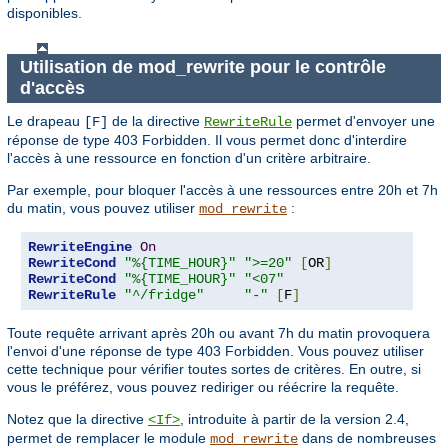
disponibles.
Utilisation de mod_rewrite pour le contrôle
d'accès
Le drapeau
de la directive
permet d'envoyer une
[F]
RewriteRule
réponse de type 403 Forbidden. Il vous permet donc d'interdire
l'accès à une ressource en fonction d'un critère arbitraire.
Par exemple, pour bloquer l'accès à une ressources entre 20h et 7h
du matin, vous pouvez utiliser
:
mod_rewrite
RewriteEngine
On
RewriteCond
"%{TIME_HOUR}"
">=20"
[
OR
]
RewriteCond
"%{TIME_HOUR}"
"<07"
RewriteRule
"^/fridge"
"-"
[
F
]
Toute requête arrivant après 20h ou avant 7h du matin provoquera
l'envoi d'une réponse de type 403 Forbidden. Vous pouvez utiliser
cette technique pour vérifier toutes sortes de critères. En outre, si
vous le préférez, vous pouvez rediriger ou réécrire la requête.
Notez que la directive
, introduite à partir de la version 2.4,
<If>
permet de remplacer le module
dans de nombreuses
mod_rewrite