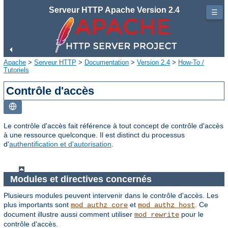
Serveur HTTP Apache Version 2.4
☰
Apache
>
Serveur HTTP
>
Documentation
>
Version 2.4
>
How-To /
Tutoriels
Contrôle d'accès
Le contrôle d'accès fait référence à tout concept de contrôle d'accès
à une ressource quelconque. Il est distinct du processus
d'
authentification et d'autorisation
.
Modules et directives concernés
Plusieurs modules peuvent intervenir dans le contrôle d'accès. Les
plus importants sont
et
. Ce
mod_authz_core
mod_authz_host
document illustre aussi comment utiliser
pour le
mod_rewrite
contrôle d'accès.