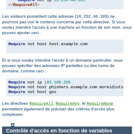
Require
 not ip 
10.252
.
46.165
</
RequireAll
>
Les visiteurs possédant cette adresse (
) ne
10.252.46.165
pourront pas voir le contenu concerné par cette directive. Si vous
voulez interdire l'accès à une machine en fonction de son nom, vous
pouvez ajouter ceci :
Require
 not host 
host
.
example
.
com
Et si vous voulez interdire l'accès à un domaine particulier, vous
pouvez spécifier des adresses IP partielles ou des noms de
domaine, comme ceci :
Require
 not ip 
192.168
.
205
Require
 not host phishers
.
example
.
com moreidiots
.
Require
 not host gov
Les directives
,
, et
RequireAll
RequireAny
RequireNone
permettent également de préciser des critères d'accès plus
complexes.
Contrôle d'accès en fonction de variables