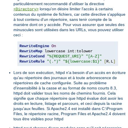
particulièrement recommandé d'utiliser la directive
lorsqu'on désire limiter l'accès à certains
<Directory>
contenus du système de fichiers, car cette directive s'applique
à tout contenu d'un répertoire, sans tenir compte de la
manière dont on y accède. Pour vous assurer que seules des
minuscules sont utilisées dans les URLs, vous pouvez utiliser
ceci :
RewriteEngine
On
RewriteMap
 lowercase int
:
RewriteCond
"%{REQUEST_URI}"
"[A-Z]"
RewriteRule
"(.*)"
"${lowercase:$1}"
[
R
,
L
]
Lors de son exécution, httpd n'a besoin d'un accès en écriture
qu'au répertoire des journaux et à toute arborescence de
répertoires de cache configurée. Suite au problème
d'insensibilité à la casse et au format de noms courts 8.3,
httpd doit valider tous les noms de chemins fournis. Cela
signifie que chaque répertoire que httpd évalue doit avoir les
droits en lecture, listage et parcours, et ceci depuis la racine
jusqu'aux feuilles. Si Apache2.4 est installé dans C:\Program
Files, le répertoire racine, Program Files et Apache2.4 doivent
tous être visibles pour httpd
httpd peut charger divers modules sans qu'il soit nécessaire