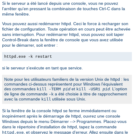
Si le serveur a été lancé depuis une console, vous ne pouvez
l'arrêter qu'en pressant la combinaison de touches Ctrl-C dans la
même fenêtre.
Vous pouvez aussi redémarrer httpd. Ceci le force à recharger son
fichier de configuration. Toute opération en cours peut être achevée
sans interruption. Pour redémarrer httpd, vous pouvez soit taper
Control-Break dans la fenêtre de console que vous avez utilisée
pour le démarrer, soit entrer :
httpd.exe -k restart
si le serveur s'exécute en tant que service.
Note pour les utilisateurs familiers de la version Unix de httpd : les
commandes ci-dessus représentent pour Windows l'équivalent
des commandes
et
. L'option
kill -TERM
pid
kill -USR1
pid
de ligne de commande
a été choisie à titre de rapprochement
-k
avec la commande
utilisée sous Unix.
kill
Si la fenêtre de la console httpd se ferme immédiatement ou
inopinément après le démarrage de httpd, ouvrez une console
Windows depuis le menu Démarrer --> Programmes. Placez-vous
dans le répertoire d'installation de httpd, tapez la commande
, et observez le message d'erreur. Allez ensuite dans le
httpd.exe