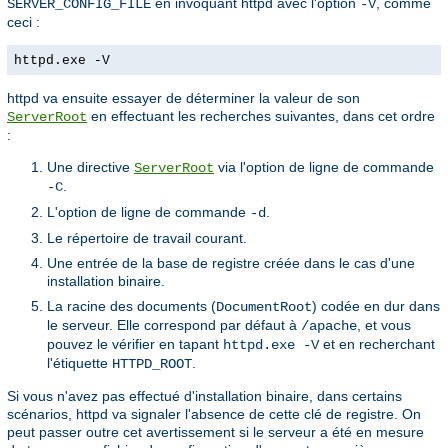
en invoquant httpd avec l'option
, comme
SERVER_CONFIG_FILE
-V
ceci :
httpd.exe -V
httpd va ensuite essayer de déterminer la valeur de son
en effectuant les recherches suivantes, dans cet ordre
ServerRoot
:
Une directive
via l'option de ligne de commande
ServerRoot
.
-C
L'option de ligne de commande
.
-d
Le répertoire de travail courant.
Une entrée de la base de registre créée dans le cas d'une
installation binaire.
La racine des documents (
) codée en dur dans
DocumentRoot
le serveur. Elle correspond par défaut à
, et vous
/apache
pouvez le vérifier en tapant
et en recherchant
httpd.exe -V
l'étiquette
.
HTTPD_ROOT
Si vous n'avez pas effectué d'installation binaire, dans certains
scénarios, httpd va signaler l'absence de cette clé de registre. On
peut passer outre cet avertissement si le serveur a été en mesure