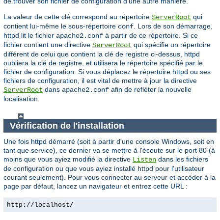
de trouver son fichier de configuration d'une autre manière.
La valeur de cette clé correspond au répertoire
qui
ServerRoot
contient lui-même le sous-répertoire
. Lors de son démarrage,
conf
httpd lit le fichier
à partir de ce répertoire. Si ce
apache2.conf
fichier contient une directive
qui spécifie un répertoire
ServerRoot
différent de celui que contient la clé de registre ci-dessus, httpd
oubliera la clé de registre, et utilisera le répertoire spécifié par le
fichier de configuration. Si vous déplacez le répertoire httpd ou ses
fichiers de configuration, il est vital de mettre à jour la directive
dans
afin de refléter la nouvelle
ServerRoot
apache2.conf
localisation.
Vérification de l'installation
Une fois httpd démarré (soit à partir d'une console Windows, soit en
tant que service), ce dernier va se mettre à l'écoute sur le port 80 (à
moins que vous ayiez modifié la directive
dans les fichiers
Listen
de configuration ou que vous ayiez installé httpd pour l'utilisateur
courant seulement). Pour vous connecter au serveur et accéder à la
page par défaut, lancez un navigateur et entrez cette URL :
http://localhost/