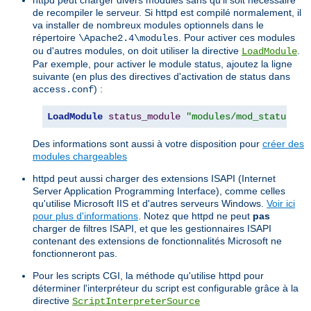
de recompiler le serveur. Si httpd est compilé normalement, il
va installer de nombreux modules optionnels dans le
répertoire
. Pour activer ces modules
\Apache2.4\modules
ou d'autres modules, on doit utiliser la directive
.
LoadModule
Par exemple, pour activer le module status, ajoutez la ligne
suivante (en plus des directives d'activation de status dans
) :
access.conf
LoadModule
status_module
"modules/mod_status.so
Des informations sont aussi à votre disposition pour
créer des
modules chargeables
httpd peut aussi charger des extensions ISAPI (Internet
Server Application Programming Interface), comme celles
qu'utilise Microsoft IIS et d'autres serveurs Windows.
Voir ici
pour plus d'informations
. Notez que httpd ne peut
pas
charger de filtres ISAPI, et que les gestionnaires ISAPI
contenant des extensions de fonctionnalités Microsoft ne
fonctionneront pas.
Pour les scripts CGI, la méthode qu'utilise httpd pour
déterminer l'interpréteur du script est configurable grâce à la
directive
ScriptInterpreterSource