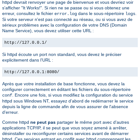
httpd devrait renvoyer une page de bienvenue et vous devriez voir
s'afficher "It Works!". Si rien ne se passe ou si vous obtenez une
erreur, consultez le fichier
dans le sous-répertoire
.
error.log
logs
Si votre serveur n'est pas connecté au réseau, ou si vous avez de
sérieux problèmes avec la configuration de votre DNS (Domain
Name Service), vous devez utiliser cette URL :
http://127.0.0.1/
Si httpd écoute un port non standard, vous devez le préciser
explicitement dans l'URL :
http://127.0.0.1:8080/
Après que votre installation de base fonctionne, vous devez la
configurer correctement en éditant les fichiers du sous-répertoire
. Encore une fois, si vous modifiez la configuration du service
conf
httpd sous Windows NT, essayez d'abord de redémarrer le service
depuis la ligne de commande afin de vous assurer de l'absence
d'erreur.
Comme httpd
ne peut pas
partager le même port avec d'autres
applications TCP/IP, il se peut que vous soyez amené à arrêter,
désinstaller ou reconfigurer certains services avant de démarrer
httpd. Ces services entrant en conflit avec httpd comprennent les