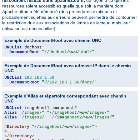
ressources réseau dans apache2.conf,
de façon à ce que les
ressources soient accessibles quelle que soit la manière dont
Apache httpd a été démarré (des procédures exotiques et
probablement sujettes aux erreurs peuvent permettre de contourner
la restriction due aux associations de lettres de lecteur, mais leur
utilisation est déconseillée).
Exemple de DocumentRoot avec chemin UNC
UNCList
 dochost

DocumentRoot
"//dochost/www/html/"
Exemple de DocumentRoot avec adresse IP dans le chemin
UNC
UNCList
192.168
.
1.50
DocumentRoot
"//192.168.1.50/docs/"
Exemple d'Alias et répertoire correspondant avec chemin
UNC
UNCList
Alias
"/images/"
"//imagehost/www/images/"
Alias
"/images2/"
"//imagehost2/www/images/"
<
Directory
"//imagehost/www/images/"
>
#...
</
Directory
>