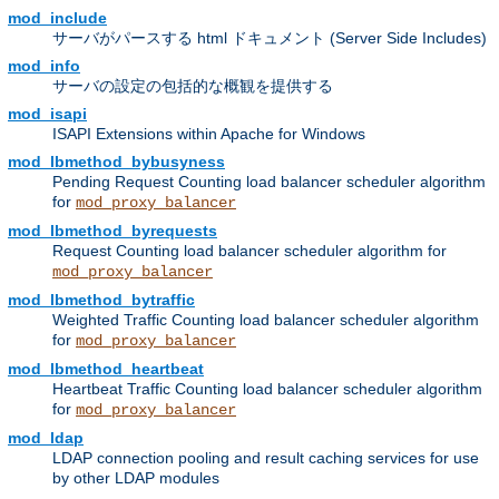
mod_include
サーバがパースする html ドキュメント (Server Side Includes)
mod_info
サーバの設定の包括的な概観を提供する
mod_isapi
ISAPI Extensions within Apache for Windows
mod_lbmethod_bybusyness
Pending Request Counting load balancer scheduler algorithm
for
mod_proxy_balancer
mod_lbmethod_byrequests
Request Counting load balancer scheduler algorithm for
mod_proxy_balancer
mod_lbmethod_bytraffic
Weighted Traffic Counting load balancer scheduler algorithm
for
mod_proxy_balancer
mod_lbmethod_heartbeat
Heartbeat Traffic Counting load balancer scheduler algorithm
for
mod_proxy_balancer
mod_ldap
LDAP connection pooling and result caching services for use
by other LDAP modules