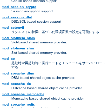
Cookie based session support
mod_session_crypto
Session encryption support
mod_session_dbd
DBD/SQL based session support
mod_setenvif
リクエストの特徴に基づいた環境変数の設定を可能にする
mod_slotmem_plain
Slot-based shared memory provider.
mod_slotmem_shm
Slot-based shared memory provider.
mod_so
起動時や再起動時に実行コードとモジュールをサーバにロード
する
mod_socache_dbm
DBM based shared object cache provider.
mod_socache_dc
Distcache based shared object cache provider.
mod_socache_memcache
Memcache based shared object cache provider.
mod_socache_redis