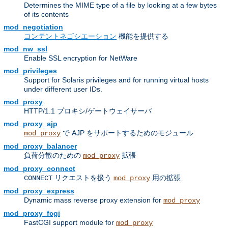
Determines the MIME type of a file by looking at a few bytes
of its contents
mod_negotiation
コンテントネゴシエーション
機能を提供する
mod_nw_ssl
Enable SSL encryption for NetWare
mod_privileges
Support for Solaris privileges and for running virtual hosts
under different user IDs.
mod_proxy
HTTP/1.1 プロキシ/ゲートウェイサーバ
mod_proxy_ajp
で AJP をサポートするためのモジュール
mod_proxy
mod_proxy_balancer
負荷分散のための
拡張
mod_proxy
mod_proxy_connect
リクエストを扱う
用の拡張
CONNECT
mod_proxy
mod_proxy_express
Dynamic mass reverse proxy extension for
mod_proxy
mod_proxy_fcgi
FastCGI support module for
mod_proxy