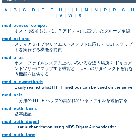
A
|
B
|
C
|
D
|
E
|
F
|
H
|
I
|
L
|
M
|
N
|
P
|
R
|
S
|
U
|
V
|
W
|
X
mod_access_compat
ホスト (名前もしくは IP アドレス) に基づいたグループ承認
mod_actions
メディアタイプやリクエストメソッドに応じて CGI スクリプ
トを実行する機能を提供
mod_alias
ホストファイルシステム上のいろいろな違う場所を ドキュメ
ントツリーにマップする機能と、 URL のリダイレクトを行な
う機能を提供する
mod_allowmethods
Easily restrict what HTTP methods can be used on the server
mod_asis
自分用の HTTP ヘッダの書かれているファイルを送信する
mod_auth_basic
基本認証
mod_auth_digest
User authentication using MD5 Digest Authentication
mod_auth_form