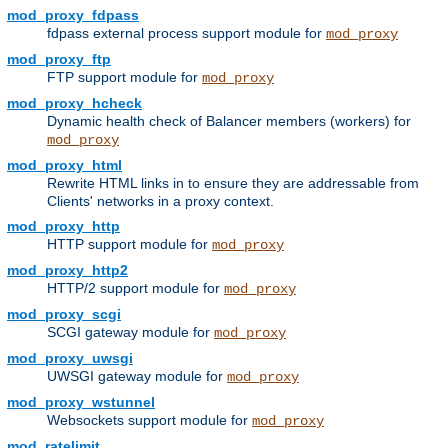
mod_proxy_fdpass
fdpass external process support module for
mod_proxy
mod_proxy_ftp
FTP support module for
mod_proxy
mod_proxy_hcheck
Dynamic health check of Balancer members (workers) for
mod_proxy
mod_proxy_html
Rewrite HTML links in to ensure they are addressable from
Clients' networks in a proxy context.
mod_proxy_http
HTTP support module for
mod_proxy
mod_proxy_http2
HTTP/2 support module for
mod_proxy
mod_proxy_scgi
SCGI gateway module for
mod_proxy
mod_proxy_uwsgi
UWSGI gateway module for
mod_proxy
mod_proxy_wstunnel
Websockets support module for
mod_proxy
mod_ratelimit