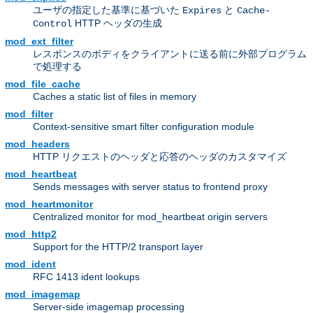
ユーザの指定した基準に基づいた
と
Expires
Cache-
HTTP ヘッダの生成
Control
mod_ext_filter
レスポンスのボディをクライアントに送る前に外部プログラム
で処理する
mod_file_cache
Caches a static list of files in memory
mod_filter
Context-sensitive smart filter configuration module
mod_headers
HTTP リクエストのヘッダと応答のヘッダのカスタマイズ
mod_heartbeat
Sends messages with server status to frontend proxy
mod_heartmonitor
Centralized monitor for mod_heartbeat origin servers
mod_http2
Support for the HTTP/2 transport layer
mod_ident
RFC 1413 ident lookups
mod_imagemap
Server-side imagemap processing