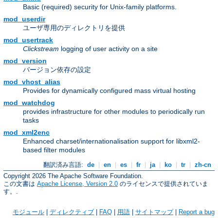
Basic (required) security for Unix-family platforms.
mod_userdir
ユーザ専用のディレクトリを提供
mod_usertrack
Clickstream
logging of user activity on a site
mod_version
バージョン依存の設定
mod_vhost_alias
Provides for dynamically configured mass virtual hosting
mod_watchdog
provides infrastructure for other modules to periodically run
tasks
mod_xml2enc
Enhanced charset/internationalisation support for libxml2-
based filter modules
翻訳済み言語:
de
|
en
|
es
|
fr
|
ja
|
ko
|
tr
|
zh-cn
Copyright 2026 The Apache Software Foundation.
この文書は
Apache License, Version 2.0
のライセンスで提供されていま
す。.
モジュール
|
ディレクティブ
|
FAQ
|
用語
|
サイトマップ
|
Report a bug