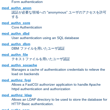
Form authentication
mod_authn_anon
認証が必要な領域への "anonymous" ユーザのアクセスを許可
する
mod_authn_core
Core Authentication
mod_authn_dbd
User authentication using an SQL database
mod_authn_dbm
DBM ファイルを用いたユーザ認証
mod_authn_file
テキストファイルを用いたユーザ認証
mod_authn_socache
Manages a cache of authentication credentials to relieve the
load on backends
mod_authnz_fcgi
Allows a FastCGI authorizer application to handle Apache
httpd authentication and authorization
mod_authnz_ldap
Allows an LDAP directory to be used to store the database for
HTTP Basic authentication.