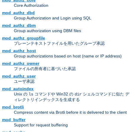
mod_authz_core
Core Authorization
mod_authz_dbd
Group Authorization and Login using SQL
mod_authz_dbm
Group authorization using DBM files
mod_authz_groupfile
プレーンテキストファイルを用いたグループ承認
mod_authz_host
Group authorizations based on host (name or IP address)
mod_authz_owner
ファイルの所有者に基づいた承認
mod_authz_user
ユーザ承認
mod_autoindex
Unix の
コマンドや Win32 の
シェルコマンドに似た デ
ls
dir
ィレクトリインデックスを生成する
mod_brotli
Compress content via Brotli before it is delivered to the client
mod_buffer
Support for request buffering