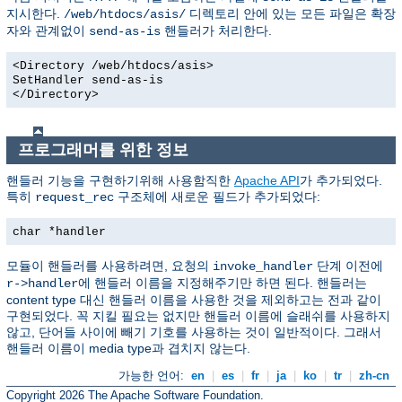
지시한다.
디렉토리 안에 있는 모든 파일은 확장
/web/htdocs/asis/
자와 관계없이
핸들러가 처리한다.
send-as-is
<Directory /web/htdocs/asis>
SetHandler send-as-is
</Directory>
프로그래머를 위한 정보
핸들러 기능을 구현하기위해 사용함직한
Apache API
가 추가되었다.
특히
구조체에 새로운 필드가 추가되었다:
request_rec
char *handler
모듈이 핸들러를 사용하려면, 요청의
단계 이전에
invoke_handler
에 핸들러 이름을 지정해주기만 하면 된다. 핸들러는
r->handler
content type 대신 핸들러 이름을 사용한 것을 제외하고는 전과 같이
구현되었다. 꼭 지킬 필요는 없지만 핸들러 이름에 슬래쉬를 사용하지
않고, 단어들 사이에 빼기 기호를 사용하는 것이 일반적이다. 그래서
핸들러 이름이 media type과 겹치지 않는다.
가능한 언어:
en
|
es
|
fr
|
ja
|
ko
|
tr
|
zh-cn
Copyright 2026 The Apache Software Foundation.