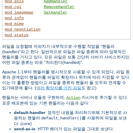
mod_asis
AddHandler
mod_cgi
RemoveHandler
mod_imagemap
SetHandler
mod_info
mod_mime
mod_negotiation
mod_status
파일을 요청할때 아파치가 내부적으로 수행할 작업을 "핸들러
(handler)"라고 한다. 일반적으로 파일은 파일 종류에 따라 암묵적인
핸들러를 가지고 있다. 모든 파일은 보통 간단히 서버가 서비스하지만,
어떤 파일 종류는 따로 "처리된다(handled)".
Apache 1.1부터 핸들러를 명시적으로 사용할 수 있게 되었다. 파일 종
류와 관계없이 핸들러를 파일의 확장자나 위치에 따라 지정할 수 있다.
이는 더 훌륭한 방법이고 파일을 종류와 핸들러 둘 모두와 연계할 수
있기때문에 좋다. (
여러 확장자를 가진 파일
도 참고)
핸들러는 서버나 모듈로 구현하여,
지시어로 추가할 수 있다.
Action
표준 배포본에 있는 기본 핸들러는 다음과 같다:
default-handler
: 정적인 내용을 처리하기위해 기본적으로 사
용하는 핸들러
를 사용하여 파일을 보낸
default_handler()
다. (core)
send-as-is
: HTTP 헤더가 있는 파일을 그대로 보낸다.