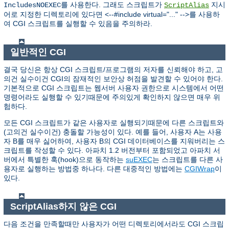
를 사용한다. 그래도 스크립트가
지시
IncludesNOEXEC
ScriptAlias
어로 지정한 디렉토리에 있다면 <--#include virtual="..." -->를 사용하
여 CGI 스크립트를 실행할 수 있음을 주의하라.
일반적인 CGI
결국 당신은 항상 CGI 스크립트/프로그램의 저자를 신뢰해야 하고, 고
의건 실수이건 CGI의 잠재적인 보안상 허점을 발견할 수 있어야 한다.
기본적으로 CGI 스크립트는 웹서버 사용자 권한으로 시스템에서 어떤
명령어라도 실행할 수 있기때문에 주의있게 확인하지 않으면 매우 위
험하다.
모든 CGI 스크립트가 같은 사용자로 실행되기때문에 다른 스크립트와
(고의건 실수이건) 충돌할 가능성이 있다. 예를 들어, 사용자 A는 사용
자 B를 매우 싫어하여, 사용자 B의 CGI 데이터베이스를 지워버리는 스
크립트를 작성할 수 있다. 아파치 1.2 버전부터 포함되었고 아파치 서
버에서 특별한 훅(hook)으로 동작하는
suEXEC
는 스크립트를 다른 사
용자로 실행하는 방법중 하나다. 다른 대중적인 방법에는
CGIWrap
이
있다.
ScriptAlias하지 않은 CGI
다음 조건을 만족할때만 사용자가 어떤 디렉토리에서라도 CGI 스크립