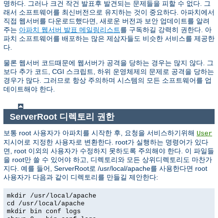
명하다. 그러나 크건 작건 발표후 발견되는 문제들을 피할 수 없다. 그
래서 소프트웨어를 최신버전으로 유지하는 것이 중요하다. 아파치에서
직접 웹서버를 다운로드했다면, 새로운 버전과 보안 업데이트를 알려
주는
아파치 웹서버 발표 메일링리스트
를 구독하길 강력히 권한다. 아
파치 소프트웨어를 배포하는 많은 제삼자들도 비슷한 서비스를 제공한
다.
물론 웹서버 코드때문에 웹서버가 공격을 당하는 경우는 많지 않다. 그
보다 추가 코드, CGI 스크립트, 하위 운영체제의 문제로 공격을 당하는
경우가 많다. 그러므로 항상 주의하며 시스템의 모든 소프트웨어를 업
데이트해야 한다.
ServerRoot 디렉토리 권한
보통 root 사용자가 아파치를 시작한 후, 요청을 서비스하기위해
User
지시어로 지정한 사용자로 변환한다. root가 실행하는 명령어가 있다
면, root 이외의 사용자가 수정하지 못하도록 주의해야 한다. 이 파일들
을 root만 쓸 수 있어야 하고, 디렉토리와 모든 상위디렉토리도 마찬가
지다. 예를 들어, ServerRoot로 /usr/local/apache를 사용한다면 root
사용자가 다음과 같이 디렉토리를 만들길 제안한다:
mkdir /usr/local/apache
cd /usr/local/apache
mkdir bin conf logs