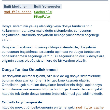
İlgili Modüller
İlgili Yönergeler
mod_file_cache
CacheFile
MMapFile
Dosya sisteminin yavaş olabildiği veya dosya tanıtıcılarının
kullanımının pahalıya mal olduğu sistemlerde, sunucunun
başlatılması sırasında dosyaların belleğe yüklenmesi seçeneği
vardır.
Dosyaların açılmasının yavaş olduğu sistemlerde, dosyaların
sunucunun başlatılması sırasında açılması ve dosya tanıtıcısını
önbelleklenmesi seçeneği vardır. Bu seçeneklerin duruk dosyalara
erişimin yavaş olduğu sistemlere de bir yardımı olabilir.
Dosya Tanıtıcı Önbelleklemesi
Bir dosyanın açılması işlemi, özellikle de ağ dosya sistemlerinde
bulunan dosyalar için önemli bir gecikme kaynağı olabilir.
Önbellekte, çok sunulan dosyaların kendilerinin değil, açık dosya
tanıtıcılarının saklanması httpd'yi bu tür gecikmelerden koruyabilir.
httpd'de tek türde dosya tanıtıcı önbelleklemesi yapılabilmektedir.
yönergesi ile
CacheFile
httpd'de mevcut önbelleklemenin en temel şekli
mod_file_cache