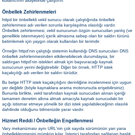
kullanıcının aidiyetinde çalıştırın.
Önbellek Zehirlenmeleri
httpd bir önbellekli vekil sunucu olarak çalıştığında önbellek
zehirlenmesi adı verilen sorunla karşılaşılma olasılığı vardır.
Önbellek zehirlenmesi, vekil sunucunun özgün sunucudan yanlış (ve
genellikle istenmeyen) içerik almasına sebep olan bir saldırı türünü
betimlemek için yaygın olarak kullanılan bir terimdir.
Örneğin httpd'nin çalıştığı sistemin kullandığı DNS sunucuları DNS
önbellek zehirlenmesinden etkilenebilecek durumdaysa, bir
saldırgan httpd'nin istekleri almak için başvuracağı kaynak
sunucunun yerini değiştirebilir. Diğer bir örnek, HTTP istek
kaçakçılığı adı verilen bir saldırı türüdür.
Bu belge HTTP istek kaçakçılığını derinliğine incelenmesi için uygun
yer değildir (böyle kaynaklara arama motorunuzla erişebilirsiniz).
Bununla birlikte, vekil tarafından kaynak sunucudan alınan içeriği
tamamen denetim altına almak amacıyla kaynak sunucudaki bir
açığı istismar etmeye yönelik bir dizi istek yapılabileceğinin olasılık
dahilinde olduğunu bilmenizde yarar vardır.
Hizmet Reddi / Önbelleğin Engellenmesi
Vary mekanizması aynı URL'nin çok sayıda sürümünün yan yana
önbelleklenmesini mümkün kılar. İstemci tarafından sağlanan başlık