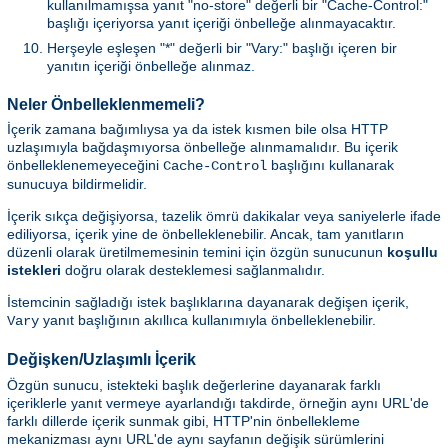
kullanılmamışsa yanıt "no-store" değerli bir "Cache-Control:"
başlığı içeriyorsa yanıt içeriği önbelleğe alınmayacaktır.
Herşeyle eşleşen "*" değerli bir "Vary:" başlığı içeren bir
yanıtın içeriği önbelleğe alınmaz.
Neler Önbelleklenmemeli?
İçerik zamana bağımlıysa ya da istek kısmen bile olsa HTTP
uzlaşımıyla bağdaşmıyorsa önbelleğe alınmamalıdır. Bu içerik
önbelleklenemeyeceğini
başlığını kullanarak
Cache-Control
sunucuya bildirmelidir.
İçerik sıkça değişiyorsa, tazelik ömrü dakikalar veya saniyelerle ifade
ediliyorsa, içerik yine de önbelleklenebilir. Ancak, tam yanıtların
düzenli olarak üretilmemesinin temini için özgün sunucunun
koşullu
istekleri
doğru olarak desteklemesi sağlanmalıdır.
İstemcinin sağladığı istek başlıklarına dayanarak değişen içerik,
yanıt başlığının akıllıca kullanımıyla önbelleklenebilir.
Vary
Değişken/Uzlaşımlı İçerik
Özgün sunucu, istekteki başlık değerlerine dayanarak farklı
içeriklerle yanıt vermeye ayarlandığı takdirde, örneğin aynı URL'de
farklı dillerde içerik sunmak gibi, HTTP'nin önbellekleme
mekanizması aynı URL'de aynı sayfanın değişik sürümlerini