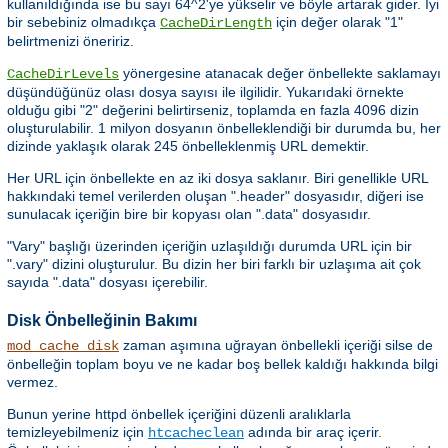
kullanıldığında ise bu sayı 64^2'ye yükselir ve böyle artarak gider. İyi
bir sebebiniz olmadıkça
için değer olarak "1"
CacheDirLength
belirtmenizi öneririz.
yönergesine atanacak değer önbellekte saklamayı
CacheDirLevels
düşündüğünüz olası dosya sayısı ile ilgilidir. Yukarıdaki örnekte
olduğu gibi "2" değerini belirtirseniz, toplamda en fazla 4096 dizin
oluşturulabilir. 1 milyon dosyanın önbelleklendiği bir durumda bu, her
dizinde yaklaşık olarak 245 önbelleklenmiş URL demektir.
Her URL için önbellekte en az iki dosya saklanır. Biri genellikle URL
hakkındaki temel verilerden oluşan ".header" dosyasıdır, diğeri ise
sunulacak içeriğin bire bir kopyası olan ".data" dosyasıdır.
"Vary" başlığı üzerinden içeriğin uzlaşıldığı durumda URL için bir
".vary" dizini oluşturulur. Bu dizin her biri farklı bir uzlaşıma ait çok
sayıda ".data" dosyası içerebilir.
Disk Önbelleğinin Bakımı
zaman aşımına uğrayan önbellekli içeriği silse de
mod_cache_disk
önbelleğin toplam boyu ve ne kadar boş bellek kaldığı hakkında bilgi
vermez.
Bunun yerine httpd önbellek içeriğini düzenli aralıklarla
temizleyebilmeniz için
adında bir araç içerir.
htcacheclean