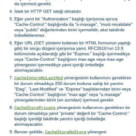
da içermesi gerekir.
İstek bir HTTP GET isteği olmalıdır.
Eğer yanıt bir "Authorization:" başlığı içeriyorsa ayrıca
"Cache-Control:" başlığında da "s-maxage", "must-revalidate"
veya "public" değerlerinden birini içermelidir, aksi takdirde
önbelleklenmez.
Eğer URL (GET yöntemi kullanan bir HTML formunun yaptığı
gibi) bir sorgu dizgesi içeriyorsa yanıt, RFC2616'nın 13.9.
bölümünde açıklandığı gibi bir "Expires:" başlığı içermedikçe
veya "Cache-Control:" başlığının max-age veya max-age
yönergesini içermedikçe yanıt içeriği önbelleğe
alınmayacaktır.
yönergesinin kullanımını gerektiren
CacheIgnoreNoLastMod
bir durum olmadıkça 200 durum koduna sahip bir yanıtın
"Etag", "Last-Modified" ve "Expires" başlıklarından birini veya
"Cache-Control:" başlığının "max-age" veya "s-maxage"
yönergelerinden birini (en azından) içermesi gerekir.
yönergesinin kullanımını gerektiren bir
CacheStorePrivate
durum olmadıkça yanıt "private" değerli bir "Cache-Control:"
başlığı içerdiği takdirde yanıtın içeriği önbelleğe
alınmayacaktır.
Benzer şekilde,
yönergesi
CacheStoreNoStore