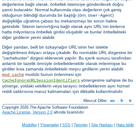
değerlerine bağlı olarak, önbellek istemciye gönderilecek doğru
yanıtı bulacaktır. Normal kullanımda olası değerlerin çok geniş
olduğunun bilindiği durumda bir başlığı (örn,
)
User-Agent
değişikliğe uğratma çabası bu mekanizmayı bir sorun haline
getirebilir. Sitenin tanınırlığına bağlı olarak aynı URL'nin binlerce
hatta milyonlarca önbellek girdisi oluşabilir ve bunlar önbellekteki
diğer girdilerin yerini alabilir.
Diğer yandan, belli bir özkaynağın URL'sinin her istekte
değiştirilmesi ihtiyacı ortaya çıkabilir. Bu normalde URL dizgesine bir
"cachebuster" dizgesi eklenerek yapılır. Bu içerik sunucu tarafından
anlamlı bir tazelik ömrüyle önbelleklenebilir olarak imlenmişse bu
girdiler kısa zamanda önbellekteki meşru girdilerin yerini alabilir.
modülü bunun önlenmesi için
mod_cache
yönergesine sahipse de bu
CacheIgnoreURLSessionIdentifiers
yönerge, yoldaki vekillerin veya tarayıcı önbelleklerinin aynı hizmet
reddi saldırısına maruz kalmamaları için dikkatle kullanılmalıdır.
Mevcut Diller:
en
|
fr
|
tr
Copyright 2026 The Apache Software Foundation.
Apache License, Version 2.0
altında lisanslıdır.
Modüller
|
Yönergeler
|
SSS
|
Terimler
|
Site Haritası
|
Hata bildir