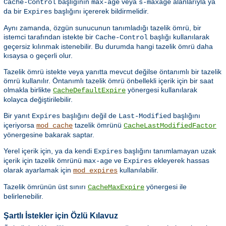
başlığının
veya
alanlarıyla ya
Cache-Control
max-age
s-maxage
da bir
başlığını içererek bildirmelidir.
Expires
Aynı zamanda, özgün sunucunun tanımladığı tazelik ömrü, bir
istemci tarafından istekte bir
başlığı kullanılarak
Cache-Control
geçersiz kılınmak istenebilir. Bu durumda hangi tazelik ömrü daha
kısaysa o geçerli olur.
Tazelik ömrü istekte veya yanıtta mevcut değilse öntanımlı bir tazelik
ömrü kullanılır. Öntanımlı tazelik ömrü önbellekli içerik için bir saat
olmakla birlikte
yönergesi kullanılarak
CacheDefaultExpire
kolayca değiştirilebilir.
Bir yanıt
başlığını değil de
başlığını
Expires
Last-Modified
içeriyorsa
tazelik ömrünü
mod_cache
CacheLastModifiedFactor
yönergesine bakarak saptar.
Yerel içerik için, ya da kendi
başlığını tanımlamayan uzak
Expires
içerik için tazelik ömrünü
ve
ekleyerek hassas
max-age
Expires
olarak ayarlamak için
kullanılabilir.
mod_expires
Tazelik ömrünün üst sınırı
yönergesi ile
CacheMaxExpire
belirlenebilir.
Şartlı İstekler için Özlü Kılavuz