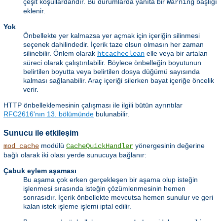
çeşit koşullardandır. Bu durumlarda yanıta bir
başlığı
Warning
eklenir.
Yok
Önbellekte yer kalmazsa yer açmak için içeriğin silinmesi
seçenek dahilindedir. İçerik taze olsun olmasın her zaman
silinebilir. Önlem olarak
elle veya bir artalan
htcacheclean
süreci olarak çalıştırılabilir. Böylece önbelleğin boyutunun
belirtilen boyutta veya belirtilen dosya düğümü sayısında
kalması sağlanabilir. Araç içeriği silerken bayat içeriğe öncelik
verir.
HTTP önbelleklemesinin çalışması ile ilgili bütün ayrıntılar
RFC2616'nın 13. bölümünde
bulunabilir.
Sunucu ile etkileşim
modülü
yönergesinin değerine
mod_cache
CacheQuickHandler
bağlı olarak iki olası yerde sunucuya bağlanır:
Çabuk eylem aşaması
Bu aşama çok erken gerçekleşen bir aşama olup isteğin
işlenmesi sırasında isteğin çözümlenmesinin hemen
sonrasıdır. İçerik önbellekte mevcutsa hemen sunulur ve geri
kalan istek işleme işlemi iptal edilir.