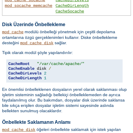
mod_socache_memcache
CacheDirLength
CacheSocache
Disk Üzerinde Önbellekleme
modülü önbelleği yönetmek için çeşitli depolama
mod_cache
ortamlarına özgü gerçeklenimleri kullanır. Diske önbellekleme
desteğini
sağlar.
mod_cache_disk
Tipik olarak modül şöyle yapılandırılır:
CacheRoot
"/var/cache/apache/"
CacheEnable
 disk 
/
CacheDirLevels
2
CacheDirLength
1
En önemlisi önbelleklenen dosyaların yerel olarak saklanması olup
işletim sisteminin sağladığı bellekiçi önbelleklemeden de ayrıca
faydalanılmış olur. Bu bakımdan, dosyalar disk üzerinde saklansa
bile sıkça erişilen dosyalar işletim sistemi sayesinde aslında
bellekten sunulmuş olacaklardır.
Önbellekte Saklamanın Anlamı
öğeleri önbellekte saklamak için istek yapılan
mod_cache_disk