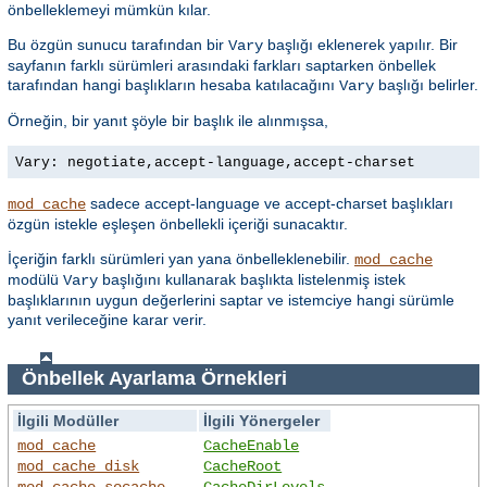
önbelleklemeyi mümkün kılar.
Bu özgün sunucu tarafından bir
başlığı eklenerek yapılır. Bir
Vary
sayfanın farklı sürümleri arasındaki farkları saptarken önbellek
tarafından hangi başlıkların hesaba katılacağını
başlığı belirler.
Vary
Örneğin, bir yanıt şöyle bir başlık ile alınmışsa,
Vary: negotiate,accept-language,accept-charset
sadece accept-language ve accept-charset başlıkları
mod_cache
özgün istekle eşleşen önbellekli içeriği sunacaktır.
İçeriğin farklı sürümleri yan yana önbelleklenebilir.
mod_cache
modülü
başlığını kullanarak başlıkta listelenmiş istek
Vary
başlıklarının uygun değerlerini saptar ve istemciye hangi sürümle
yanıt verileceğine karar verir.
Önbellek Ayarlama Örnekleri
İlgili Modüller
İlgili Yönergeler
mod_cache
CacheEnable
mod_cache_disk
CacheRoot
mod_cache_socache
CacheDirLevels