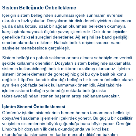
Sistem Belleğinde Önbellekleme
İçeriğin sistem belleğinden sunulması içerik sunmanın evrensel
olarak en hızlı yoludur. Dosyaların bir disk denetleyiciden okunması
ya da daha kötüsü uzak bir ağdan okunması bellekten okumayla
karşılaştırılamayacak ölçüde yavaş işlemlerdir. Disk denetleyiciler
genellikle fiziksel süreçleri denetlerler. Ağ erişimi ise band genişliği
sınırlamalarından etkilenir. Halbuki bellek erişimi sadece nano
saniyeler mertebesinde gerçekleşir.
Sistem belleği en pahalı saklama ortamı olması sebebiyle en verimli
şekilde kullanımı önemlidir. Dosyaları sistem belleğinde saklamakla
sistemin kullanabileceği bellek miktarını azaltmış olursunuz. İşletim
sistemi önbelleklemesinde göreceğiniz gibi bu öyle basit bir konu
değildir. httpd'nin kendi kullandığı belleğin bir kısmını önbellek olarak
ayırırken çok fazla bellek kullanmamak önemlidir. Aksi takdirde
işletim sistemi belleğin yetmediği noktada belleği diske
takaslayacağından istenen başarım artışı sağlanamayacaktır.
İşletim Sistemi Önbelleklemesi
Günümüz iştetim sistemlerinin hemen hemen tamamında bellek içi
dosya/veri saklama işlemlerini çekirdek yönetir. Bu güçlü bir özelliktir
ve işletim sistemlerinin büyük çoğunluğu bunu böyle yapar. Örneğin,
Linux'ta bir dosyanın ilk defa okunduğunda ve ikinci kez
okunduğunda işlemcinin ne kadar meşgul edildiğine bakalım: