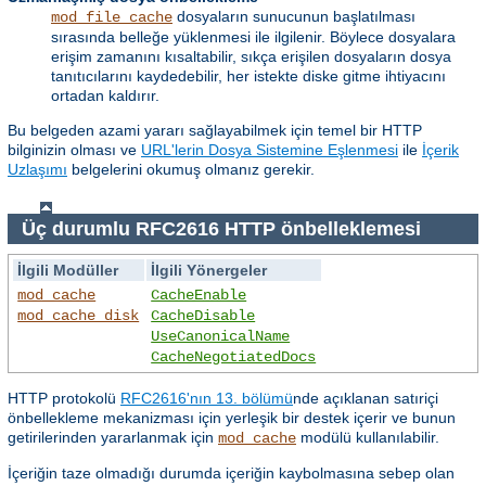
dosyaların sunucunun başlatılması
mod_file_cache
sırasında belleğe yüklenmesi ile ilgilenir. Böylece dosyalara
erişim zamanını kısaltabilir, sıkça erişilen dosyaların dosya
tanıtıcılarını kaydedebilir, her istekte diske gitme ihtiyacını
ortadan kaldırır.
Bu belgeden azami yararı sağlayabilmek için temel bir HTTP
bilginizin olması ve
URL'lerin Dosya Sistemine Eşlenmesi
ile
İçerik
Uzlaşımı
belgelerini okumuş olmanız gerekir.
Üç durumlu RFC2616 HTTP önbelleklemesi
İlgili Modüller
İlgili Yönergeler
mod_cache
CacheEnable
mod_cache_disk
CacheDisable
UseCanonicalName
CacheNegotiatedDocs
HTTP protokolü
RFC2616'nın 13. bölümü
nde açıklanan satıriçi
önbellekleme mekanizması için yerleşik bir destek içerir ve bunun
getirilerinden yararlanmak için
modülü kullanılabilir.
mod_cache
İçeriğin taze olmadığı durumda içeriğin kaybolmasına sebep olan