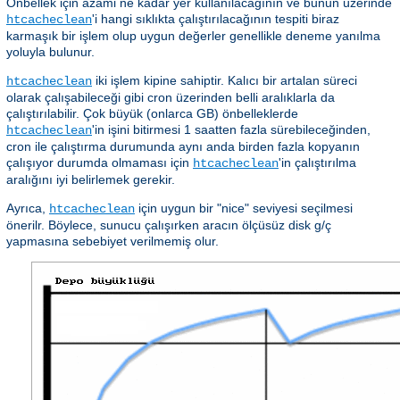
Önbellek için azami ne kadar yer kullanılacağının ve bunun üzerinde
'i hangi sıklıkta çalıştırılacağının tespiti biraz
htcacheclean
karmaşık bir işlem olup uygun değerler genellikle deneme yanılma
yoluyla bulunur.
iki işlem kipine sahiptir. Kalıcı bir artalan süreci
htcacheclean
olarak çalışabileceği gibi cron üzerinden belli aralıklarla da
çalıştırılabilir. Çok büyük (onlarca GB) önbelleklerde
'in işini bitirmesi 1 saatten fazla sürebileceğinden,
htcacheclean
cron ile çalıştırma durumunda aynı anda birden fazla kopyanın
çalışıyor durumda olmaması için
'in çalıştırılma
htcacheclean
aralığını iyi belirlemek gerekir.
Ayrıca,
için uygun bir "nice" seviyesi seçilmesi
htcacheclean
önerilr. Böylece, sunucu çalışırken aracın ölçüsüz disk g/ç
yapmasına sebebiyet verilmemiş olur.