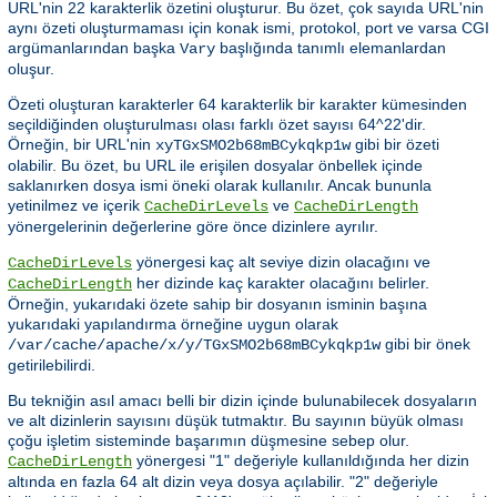
URL'nin 22 karakterlik özetini oluşturur. Bu özet, çok sayıda URL'nin
aynı özeti oluşturmaması için konak ismi, protokol, port ve varsa CGI
argümanlarından başka
başlığında tanımlı elemanlardan
Vary
oluşur.
Özeti oluşturan karakterler 64 karakterlik bir karakter kümesinden
seçildiğinden oluşturulması olası farklı özet sayısı 64^22'dir.
Örneğin, bir URL'nin
gibi bir özeti
xyTGxSMO2b68mBCykqkp1w
olabilir. Bu özet, bu URL ile erişilen dosyalar önbellek içinde
saklanırken dosya ismi öneki olarak kullanılır. Ancak bununla
yetinilmez ve içerik
ve
CacheDirLevels
CacheDirLength
yönergelerinin değerlerine göre önce dizinlere ayrılır.
yönergesi kaç alt seviye dizin olacağını ve
CacheDirLevels
her dizinde kaç karakter olacağını belirler.
CacheDirLength
Örneğin, yukarıdaki özete sahip bir dosyanın isminin başına
yukarıdaki yapılandırma örneğine uygun olarak
gibi bir önek
/var/cache/apache/x/y/TGxSMO2b68mBCykqkp1w
getirilebilirdi.
Bu tekniğin asıl amacı belli bir dizin içinde bulunabilecek dosyaların
ve alt dizinlerin sayısını düşük tutmaktır. Bu sayının büyük olması
çoğu işletim sisteminde başarımın düşmesine sebep olur.
yönergesi "1" değeriyle kullanıldığında her dizin
CacheDirLength
altında en fazla 64 alt dizin veya dosya açılabilir. "2" değeriyle