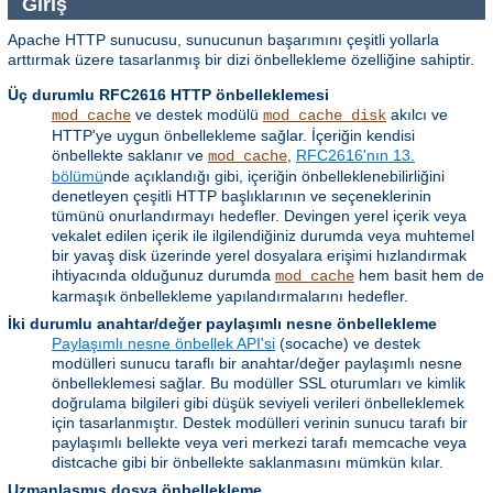
Giriş
Apache HTTP sunucusu, sunucunun başarımını çeşitli yollarla
arttırmak üzere tasarlanmış bir dizi önbellekleme özelliğine sahiptir.
Üç durumlu RFC2616 HTTP önbelleklemesi
ve destek modülü
akılcı ve
mod_cache
mod_cache_disk
HTTP'ye uygun önbellekleme sağlar. İçeriğin kendisi
önbellekte saklanır ve
,
RFC2616'nın 13.
mod_cache
bölümü
nde açıklandığı gibi, içeriğin önbelleklenebilirliğini
denetleyen çeşitli HTTP başlıklarının ve seçeneklerinin
tümünü onurlandırmayı hedefler. Devingen yerel içerik veya
vekalet edilen içerik ile ilgilendiğiniz durumda veya muhtemel
bir yavaş disk üzerinde yerel dosyalara erişimi hızlandırmak
ihtiyacında olduğunuz durumda
hem basit hem de
mod_cache
karmaşık önbellekleme yapılandırmalarını hedefler.
İki durumlu anahtar/değer paylaşımlı nesne önbellekleme
Paylaşımlı nesne önbellek API'si
(socache) ve destek
modülleri sunucu taraflı bir anahtar/değer paylaşımlı nesne
önbelleklemesi sağlar. Bu modüller SSL oturumları ve kimlik
doğrulama bilgileri gibi düşük seviyeli verileri önbelleklemek
için tasarlanmıştır. Destek modülleri verinin sunucu tarafı bir
paylaşımlı bellekte veya veri merkezi tarafı memcache veya
distcache gibi bir önbellekte saklanmasını mümkün kılar.
Uzmanlaşmış dosya önbellekleme