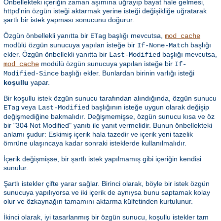
Önbellekteki içeriğin zaman aşımına uğrayıp bayat hale gelmesi,
httpd'nin özgün isteği aktarmak yerine isteği değişikliğe uğratarak
şartlı bir istek yapması sonucunu doğurur.
Özgün önbellekli yanıtta bir
başlığı mevcutsa,
ETag
mod_cache
modülü özgün sunucuya yapılan isteğe bir
başlığı
If-None-Match
ekler. Özgün önbellekli yanıtta bir
başlığı mevcutsa,
Last-Modified
modülü özgün sunucuya yapılan isteğe bir
mod_cache
If-
başlığı ekler. Bunlardan birinin varlığı isteği
Modified-Since
koşullu
yapar.
Bir koşullu istek özgün sunucu tarafından alındığında, özgün sunucu
veya
başlığının isteğe uygun olarak değişip
ETag
Last-Modified
değişmediğine bakmalıdır. Değişmemişse, özgün sunucu kısa ve öz
bir "304 Not Modified" yanıtı ile yanıt vermelidir. Bunun önbellekteki
anlamı şudur: Eskimiş içerik hala tazedir ve içerik yeni tazelik
ömrüne ulaşıncaya kadar sonraki isteklerde kullanılmalıdır.
İçerik değişmişse, bir şartlı istek yapılmamış gibi içeriğin kendisi
sunulur.
Şartlı istekler çifte yarar sağlar. Birinci olarak, böyle bir istek özgün
sunucuya yapılıyorsa ve iki içerik de aynıysa bunu saptamak kolay
olur ve özkaynağın tamamını aktarma külfetinden kurtulunur.
İkinci olarak, iyi tasarlanmış bir özgün sunucu, koşullu istekler tam