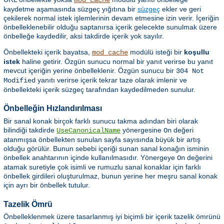
kaydetme aşamasında süzgeç yığıtına bir
süzgeç
ekler ve geri
çekilerek normal istek işlemlerinin devam etmesine izin verir. İçeriğin
önbelleklenebilir olduğu saptanırsa içerik gelecekte sunulmak üzere
önbelleğe kaydedilir, aksi takdirde içerik yok sayılır.
Önbellekteki içerik bayatsa,
modülü isteği bir
koşullu
mod_cache
istek
haline getirir. Özgün sunucu normal bir yanıt verirse bu yanıt
mevcut içeriğin yerine önbelleklenir. Özgün sunucu bir
304 Not
yanıtı verirse içerik tekrar taze olarak imlenir ve
Modified
önbellekteki içerik süzgeç tarafından kaydedilmeden sunulur.
Önbelleğin Hızlandırılması
Bir sanal konak birçok farklı sunucu takma adından biri olarak
bilindiği takdirde
yönergesine
değeri
UseCanonicalName
On
atanmışsa önbellekten sunulan sayfa sayısında büyük bir artış
olduğu görülür. Bunun sebebi içeriği sunan sanal konağın isminin
önbellek anahtarının içinde kullanılmasıdır. Yönergeye
değerini
On
atamak suretiyle çok isimli ve rumuzlu sanal konaklar için farklı
önbellek girdileri oluşturulmaz, bunun yerine her meşru sanal konak
için ayrı bir önbellek tutulur.
Tazelik Ömrü
Önbelleklenmek üzere tasarlanmış iyi biçimli bir içerik tazelik ömrünü