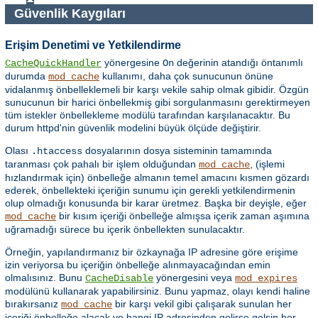
Güvenlik Kaygıları
Erişim Denetimi ve Yetkilendirme
yönergesine
değerinin atandığı öntanımlı
CacheQuickHandler
On
durumda
kullanımı, daha çok sunucunun önüne
mod_cache
vidalanmış önbelleklemeli bir karşı vekile sahip olmak gibidir. Özgün
sunucunun bir harici önbellekmiş gibi sorgulanmasını gerektirmeyen
tüm istekler önbellekleme modülü tarafından karşılanacaktır. Bu
durum httpd'nin güvenlik modelini büyük ölçüde değiştirir.
Olası
dosyalarının dosya sisteminin tamamında
.htaccess
taranması çok pahalı bir işlem olduğundan
, (işlemi
mod_cache
hızlandırmak için) önbelleğe almanın temel amacını kısmen gözardı
ederek, önbellekteki içeriğin sunumu için gerekli yetkilendirmenin
olup olmadığı konusunda bir karar üretmez. Başka bir deyişle, eğer
bir kısım içeriği önbelleğe almışsa içerik zaman aşımına
mod_cache
uğramadığı sürece bu içerik önbellekten sunulacaktır.
Örneğin, yapılandırmanız bir özkaynağa IP adresine göre erişime
izin veriyorsa bu içeriğin önbelleğe alınmayacağından emin
olmalısınız. Bunu
yönergesini veya
CacheDisable
mod_expires
modülünü kullanarak yapabilirsiniz. Bunu yapmaz, olayı kendi haline
bırakırsanız
bir karşı vekil gibi çalışarak sunulan her
mod_cache
içeriği önbelleğe alacak ve hangi IP adresinden gelirse gelsin her