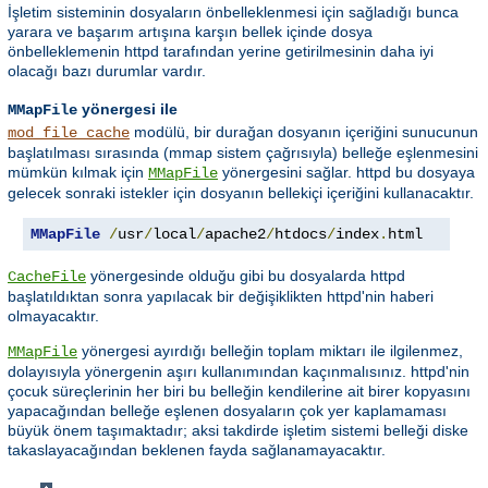
İşletim sisteminin dosyaların önbelleklenmesi için sağladığı bunca
yarara ve başarım artışına karşın bellek içinde dosya
önbelleklemenin httpd tarafından yerine getirilmesinin daha iyi
olacağı bazı durumlar vardır.
yönergesi ile
MMapFile
modülü, bir durağan dosyanın içeriğini sunucunun
mod_file_cache
başlatılması sırasında (mmap sistem çağrısıyla) belleğe eşlenmesini
mümkün kılmak için
yönergesini sağlar. httpd bu dosyaya
MMapFile
gelecek sonraki istekler için dosyanın bellekiçi içeriğini kullanacaktır.
MMapFile
/
usr
/
local
/
apache2
/
htdocs
/
index
.
html
yönergesinde olduğu gibi bu dosyalarda httpd
CacheFile
başlatıldıktan sonra yapılacak bir değişiklikten httpd'nin haberi
olmayacaktır.
yönergesi ayırdığı belleğin toplam miktarı ile ilgilenmez,
MMapFile
dolayısıyla yönergenin aşırı kullanımından kaçınmalısınız. httpd'nin
çocuk süreçlerinin her biri bu belleğin kendilerine ait birer kopyasını
yapacağından belleğe eşlenen dosyaların çok yer kaplamaması
büyük önem taşımaktadır; aksi takdirde işletim sistemi belleği diske
takaslayacağından beklenen fayda sağlanamayacaktır.