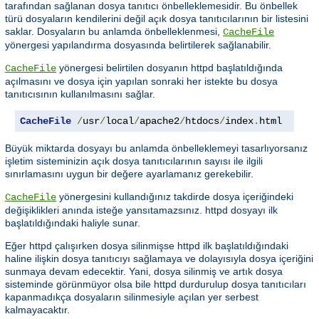
tarafından sağlanan dosya tanıtıcı önbelleklemesidir. Bu önbellek
türü dosyaların kendilerini değil açık dosya tanıtıcılarının bir listesini
saklar. Dosyaların bu anlamda önbelleklenmesi,
CacheFile
yönergesi yapılandırma dosyasında belirtilerek sağlanabilir.
yönergesi belirtilen dosyanın httpd başlatıldığında
CacheFile
açılmasını ve dosya için yapılan sonraki her istekte bu dosya
tanıtıcısının kullanılmasını sağlar.
CacheFile
/
usr
/
local
/
apache2
/
htdocs
/
index
.
html
Büyük miktarda dosyayı bu anlamda önbelleklemeyi tasarlıyorsanız
işletim sisteminizin açık dosya tanıtıcılarının sayısı ile ilgili
sınırlamasını uygun bir değere ayarlamanız gerekebilir.
yönergesini kullandığınız takdirde dosya içeriğindeki
CacheFile
değişiklikleri anında isteğe yansıtamazsınız. httpd dosyayı ilk
başlatıldığındaki haliyle sunar.
Eğer httpd çalışırken dosya silinmişse httpd ilk başlatıldığındaki
haline ilişkin dosya tanıtıcıyı sağlamaya ve dolayısıyla dosya içeriğini
sunmaya devam edecektir. Yani, dosya silinmiş ve artık dosya
sisteminde görünmüyor olsa bile httpd durdurulup dosya tanıtıcıları
kapanmadıkça dosyaların silinmesiyle açılan yer serbest
kalmayacaktır.