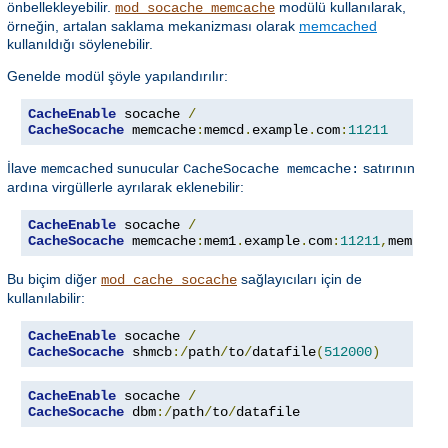
önbellekleyebilir.
modülü kullanılarak,
mod_socache_memcache
örneğin, artalan saklama mekanizması olarak
memcached
kullanıldığı söylenebilir.
Genelde modül şöyle yapılandırılır:
CacheEnable
 socache 
/
CacheSocache
 memcache
:
memcd
.
example
.
com
:
11211
İlave
sunucular
satırının
memcached
CacheSocache memcache:
ardına virgüllerle ayrılarak eklenebilir:
CacheEnable
 socache 
/
CacheSocache
 memcache
:
mem1
.
example
.
com
:
11211
,
mem2
.
ex
Bu biçim diğer
sağlayıcıları için de
mod_cache_socache
kullanılabilir:
CacheEnable
 socache 
/
CacheSocache
 shmcb
:/
path
/
to
/
datafile
(
512000
)
CacheEnable
 socache 
/
CacheSocache
 dbm
:/
path
/
to
/
datafile