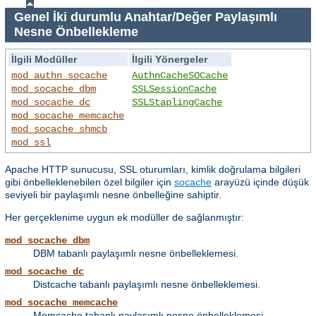
Genel İki durumlu Anahtar/Değer Paylaşımlı
Nesne Önbellekleme
İlgili Modüller
İlgili Yönergeler
mod_authn_socache
AuthnCacheSOCache
mod_socache_dbm
SSLSessionCache
mod_socache_dc
SSLStaplingCache
mod_socache_memcache
mod_socache_shmcb
mod_ssl
Apache HTTP sunucusu, SSL oturumları, kimlik doğrulama bilgileri
gibi önbelleklenebilen özel bilgiler için
socache
arayüzü içinde düşük
seviyeli bir paylaşımlı nesne önbelleğine sahiptir.
Her gerçeklenime uygun ek modüller de sağlanmıştır:
mod_socache_dbm
DBM tabanlı paylaşımlı nesne önbelleklemesi.
mod_socache_dc
Distcache tabanlı paylaşımlı nesne önbelleklemesi.
mod_socache_memcache
Memcache tabanlı paylaşımlı nesne önbelleklemesi.