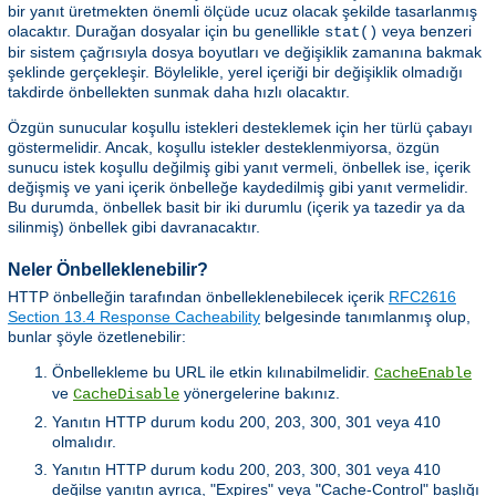
bir yanıt üretmekten önemli ölçüde ucuz olacak şekilde tasarlanmış
olacaktır. Durağan dosyalar için bu genellikle
veya benzeri
stat()
bir sistem çağrısıyla dosya boyutları ve değişiklik zamanına bakmak
şeklinde gerçekleşir. Böylelikle, yerel içeriği bir değişiklik olmadığı
takdirde önbellekten sunmak daha hızlı olacaktır.
Özgün sunucular koşullu istekleri desteklemek için her türlü çabayı
göstermelidir. Ancak, koşullu istekler desteklenmiyorsa, özgün
sunucu istek koşullu değilmiş gibi yanıt vermeli, önbellek ise, içerik
değişmiş ve yani içerik önbelleğe kaydedilmiş gibi yanıt vermelidir.
Bu durumda, önbellek basit bir iki durumlu (içerik ya tazedir ya da
silinmiş) önbellek gibi davranacaktır.
Neler Önbelleklenebilir?
HTTP önbelleğin tarafından önbelleklenebilecek içerik
RFC2616
Section 13.4 Response Cacheability
belgesinde tanımlanmış olup,
bunlar şöyle özetlenebilir:
Önbellekleme bu URL ile etkin kılınabilmelidir.
CacheEnable
ve
yönergelerine bakınız.
CacheDisable
Yanıtın HTTP durum kodu 200, 203, 300, 301 veya 410
olmalıdır.
Yanıtın HTTP durum kodu 200, 203, 300, 301 veya 410
değilse yanıtın ayrıca, "Expires" veya "Cache-Control" başlığı