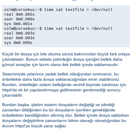
colm@coroebus:~$ time cat testfile > /dev/null
real 0m0.065s
user 0m0.000s
sys 0m0.001s
colm@coroebus:~$ time cat testfile > /dev/null
real 0m0.003s
user 0m0.003s
sys 0m0.000s
Küçük bir dosya için bile okuma süresi bakımından büyük fark ortaya
çıkmaktadır. Bunun sebebi çekirdeğin dosya içeriğini bellek daha
güncel amaçlar için lazım olana dek bellek içinde saklamasıdır.
Sisteminizde yeterince yedek bellek olduğundan eminseniz, bu
önbellekte daha fazla dosya saklanacağından emin olabilirsiniz.
Bundan, önbelleğin sistem belleğinde verimli biçimde tutulması için
httpd'de ek bir yapılandırmaya gidilmesinin gerekmediği sonucu
çıkarılabilir.
Bundan başka, işletim sistemi dosyaların değiştiği ve silindiği
zamanları bildiğinden bu tür dosyaların içerikleri gerektiğinde
önbellekten kendiliğinden silinmiş olur. Bellek içinde dosya saklarken
dosyaların değiştirilme zamanlarını bilme olanağı olmadığından bu
durum httpd'ye büyük yarar sağlar.