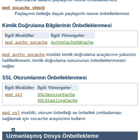
mod_socache_shmcb
Paylaşımlı belleğe dayalı paylaşımlı nesne önbelleklemesi.
Kimlik Doğrulama Bilgilerinin Önbelleklenmesi
İlgili Modüller
İlgili Yönergeler
mod_authn_socache
AuthnCacheSOCache
modülü kimlik doğrulama araçlarının yükünün
mod_authn_socache
hafifletilmesini, kimlik doğrulama sonucunun önbelleklenmesini
sağlar.
SSL Oturumlarının Önbelleklenmesi
İlgili Modüller
İlgili Yönergeler
mod_ssl
SSLSessionCache
SSLStaplingCache
modülü, oturum önbelleği ve önbellek zımbalaması
mod_ssl
sağlamak için
arayüzünü kullanır.
socache
Uzmanlaşmış Dosya Önbellekleme