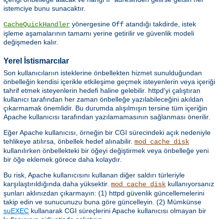
istemciye bunu sunacaktır.
yönergesine
atandığı takdirde, istek
CacheQuickHandler
Off
işleme aşamalarının tamamı yerine getirilir ve güvenlik modeli
değişmeden kalır.
Yerel İstismarcılar
Son kullanıcılarıın isteklerine önbellekten hizmet sunulduğundan
önbelleğin kendisi içerikle etkileşime geçmek isteyenlerin veya içeriği
tahrif etmek isteyenlerin hedefi haline gelebilir. httpd'yi çalıştıran
kullanıcı tarafından her zaman önbelleğe yazılabileceğini akıldan
çıkarmamak önemlidir. Bu durumda alışılmışın tersine tüm içeriğin
Apache kullanıcısı tarafından yazılamamasının sağlanması önerilir.
Eğer Apache kullanıcısı, örneğin bir CGI sürecindeki açık nedeniyle
tehlikeye atılırsa, önbellek hedef alınabilir.
mod_cache_disk
kullanılırken önbellekteki bir öğeyi değiştirmek veya önbelleğe yeni
bir öğe eklemek görece daha kolaydır.
Bu risk, Apache kullanıcısını kullanan diğer saldırı türleriyle
karşılaştırıldığında daha yüksektir.
kullanıyorsanız
mod_cache_disk
şunları aklınızdan çıkarmayın: (1) httpd güvenlik güncellemelerini
takip edin ve sunucunuzu buna göre güncelleyin. (2) Mümkünse
suEXEC
kullanarak CGI süreçlerini Apache kullanıcısı olmayan bir