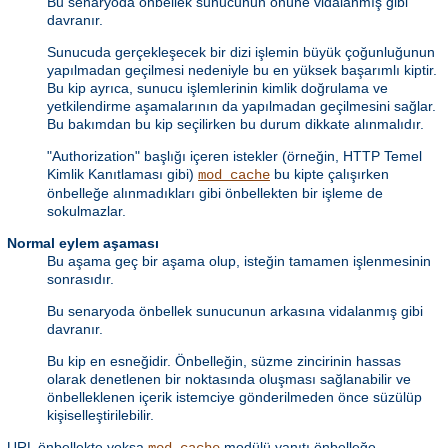
Bu senaryoda önbellek sunucunun önüne vidalanmış gibi
davranır.
Sunucuda gerçekleşecek bir dizi işlemin büyük çoğunluğunun
yapılmadan geçilmesi nedeniyle bu en yüksek başarımlı kiptir.
Bu kip ayrıca, sunucu işlemlerinin kimlik doğrulama ve
yetkilendirme aşamalarının da yapılmadan geçilmesini sağlar.
Bu bakımdan bu kip seçilirken bu durum dikkate alınmalıdır.
"Authorization" başlığı içeren istekler (örneğin, HTTP Temel
Kimlik Kanıtlaması gibi)
bu kipte çalışırken
mod_cache
önbelleğe alınmadıkları gibi önbellekten bir işleme de
sokulmazlar.
Normal eylem aşaması
Bu aşama geç bir aşama olup, isteğin tamamen işlenmesinin
sonrasıdır.
Bu senaryoda önbellek sunucunun arkasına vidalanmış gibi
davranır.
Bu kip en esneğidir. Önbelleğin, süzme zincirinin hassas
olarak denetlenen bir noktasında oluşması sağlanabilir ve
önbelleklenen içerik istemciye gönderilmeden önce süzülüp
kişiselleştirilebilir.
URL önbellekte yoksa
modülü yanıtı önbelleğe
mod_cache