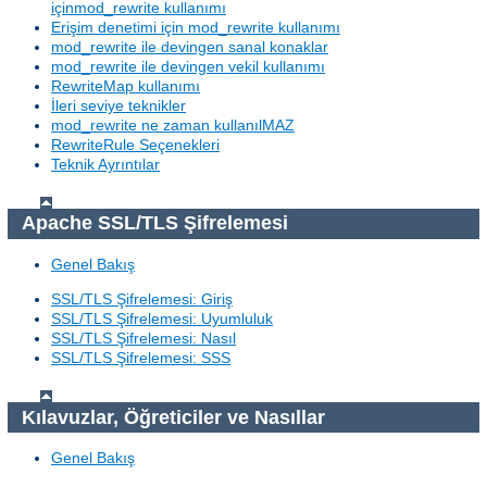
içinmod_rewrite kullanımı
Erişim denetimi için mod_rewrite kullanımı
mod_rewrite ile devingen sanal konaklar
mod_rewrite ile devingen vekil kullanımı
RewriteMap kullanımı
İleri seviye teknikler
mod_rewrite ne zaman kullanılMAZ
RewriteRule Seçenekleri
Teknik Ayrıntılar
Apache SSL/TLS Şifrelemesi
Genel Bakış
SSL/TLS Şifrelemesi: Giriş
SSL/TLS Şifrelemesi: Uyumluluk
SSL/TLS Şifrelemesi: Nasıl
SSL/TLS Şifrelemesi: SSS
Kılavuzlar, Öğreticiler ve Nasıllar
Genel Bakış