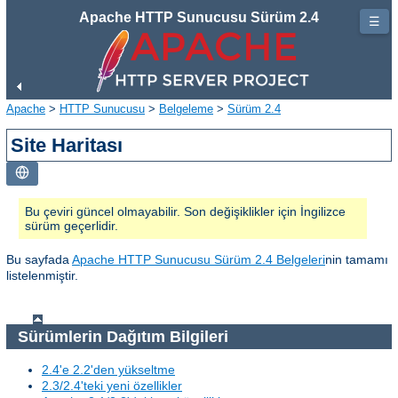
Apache HTTP Sunucusu Sürüm 2.4
☰
Apache
>
HTTP Sunucusu
>
Belgeleme
>
Sürüm 2.4
Site Haritası
Bu çeviri güncel olmayabilir. Son değişiklikler için İngilizce
sürüm geçerlidir.
Bu sayfada
Apache HTTP Sunucusu Sürüm 2.4 Belgeleri
nin tamamı
listelenmiştir.
Sürümlerin Dağıtım Bilgileri
2.4'e 2.2'den yükseltme
2.3/2.4'teki yeni özellikler