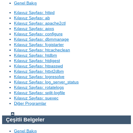
Genel Bakış
Kılavuz Sayfası: httpd
Kılavuz Sayfası: ab
Kılavuz Sayfası: apache2ctl
Kılavuz Sayfası: apxs
Kılavuz Sayfası: configure
Kılavuz Sayfası: dbmmanage
Kılavuz Sayfası: fcgistarter
Kılavuz Sayfası: htcacheclean
Kılavuz Sayfası: htdbm
Kılavuz Sayfası: htdigest
Kılavuz Sayfası: htpasswd
Kılavuz Sayfası: httxt2dbm
Kılavuz Sayfası: logresolve
Kılavuz Sayfası: log_server_status
Kılavuz Sayfası: rotatelogs
Kılavuz Sayfası: split-logfile
Kılavuz Sayfası: suexec
Diğer Programlar
Çeşitli Belgeler
Genel Bakış