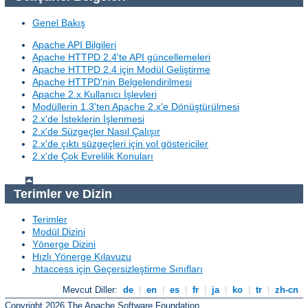
Genel Bakış
Apache API Bilgileri
Apache HTTPD 2.4'te API güncellemeleri
Apache HTTPD 2.4 için Modül Geliştirme
Apache HTTPD'nin Belgelendirilmesi
Apache 2.x Kullanıcı İşlevleri
Modüllerin 1.3'ten Apache 2.x'e Dönüştürülmesi
2.x'de İsteklerin İşlenmesi
2.x'de Süzgeçler Nasıl Çalışır
2.x'de çıktı süzgeçleri için yol göstericiler
2.x'de Çok Evrelilik Konuları
Terimler ve Dizin
Terimler
Modül Dizini
Yönerge Dizini
Hızlı Yönerge Kılavuzu
.htaccess için Geçersizleştirme Sınıfları
Mevcut Diller:
de
|
en
|
es
|
fr
|
ja
|
ko
|
tr
|
zh-cn
Copyright 2026 The Apache Software Foundation.