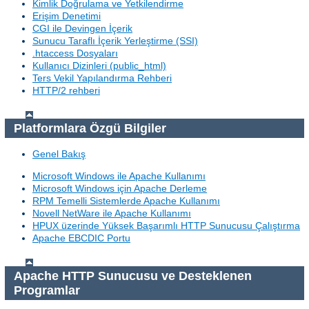
Kimlik Doğrulama ve Yetkilendirme
Erişim Denetimi
CGI ile Devingen İçerik
Sunucu Taraflı İçerik Yerleştirme (SSI)
.htaccess Dosyaları
Kullanıcı Dizinleri (public_html)
Ters Vekil Yapılandırma Rehberi
HTTP/2 rehberi
Platformlara Özgü Bilgiler
Genel Bakış
Microsoft Windows ile Apache Kullanımı
Microsoft Windows için Apache Derleme
RPM Temelli Sistemlerde Apache Kullanımı
Novell NetWare ile Apache Kullanımı
HPUX üzerinde Yüksek Başarımlı HTTP Sunucusu Çalıştırma
Apache EBCDIC Portu
Apache HTTP Sunucusu ve Desteklenen
Programlar