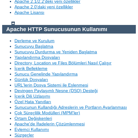
Apache 2.1/2.2'deki yeni özellikler
Apache 2.0'daki yeni özellikler
Apache Lisansı
Apache HTTP Sunucusunun Kullanımı
Derleme ve Kurulum
Sunucuyu Başlatma
Sunucuyu Durdurma ve Yeniden Başlatma
Yapılandırma Dosyaları
Directory, Location ve Files Bölümleri Nasıl Çalışır
İçerik Bellekleme
Sunucu Genelinde Yapılandırma
Günlük Dosyaları
URL'lerin Dosya Sistemi ile Eşlenmesi
Devingen Paylaşımlı Nesne (DSO) Desteği
İçerik Dili Uzlaşımı
Özel Hata Yanıtları
Sunucunun Kullandığı Adreslerin ve Portların Ayarlanması
Çok Süreçlilik Modülleri (MPM'ler)
Ortam Değişkenleri
Apache'de İfadelerin Çözümlenmesi
Eylemci Kullanımı
Süzgeçler