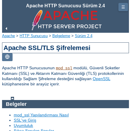
Apache HTTP Sunucusu Sürüm 2.4
☰
Apache
>
HTTP Sunucusu
>
Belgeleme
>
Sürüm 2.4
Apache SSL/TLS Şifrelemesi
Apache HTTP Sunucusunun
modülü, Güvenli Soketler
mod_ssl
Katmanı (SSL) ve Aktarım Katmanı Güvenliği (TLS) protokollerinin
kullanıldığı Sağlam Şifreleme desteğini sağlayan
OpenSSL
kütüphanesine bir arayüz içerir.
Belgeler
mod_ssl Yapılandırması Nasıl
SSL'ye Giriş
Uyumluluk
Sıkça Sorulan Sorular