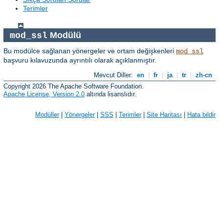
Terimler
Modülü
mod_ssl
Bu modülce sağlanan yönergeler ve ortam değişkenleri
mod_ssl
başvuru kılavuzunda ayrıntılı olarak açıklanmıştır.
Mevcut Diller:
en
|
fr
|
ja
|
tr
|
zh-cn
Copyright 2026 The Apache Software Foundation.
Apache License, Version 2.0
altında lisanslıdır.
Modüller
|
Yönergeler
|
SSS
|
Terimler
|
Site Haritası
|
Hata bildir