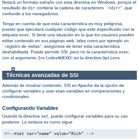
Notará un formato estraño con esta directiva en Windows, porque el
resultado de
contiene la cadena de caracterers ``<
>'' ,que
dir
dir
confunde a los navegadores.
Tenga en cuenta de que esta característica es muy peligrosa,
puesto que ejecutará cualquier código que esté especificado con la
etiqueta
. Si tiene una situación en la que los usuarios pueden
exec
editar contenido en sus páginas web, tales como por ejemplo un
``registro de visitas'', asegúrese de tener esta característica
deshabilitada. Puede permitir SSI, pero no la característica
,
exec
con el argumento
en la directiva
.
IncludesNOEXEC
Options
Técnicas avanzadas de SSI
Además de mostrar contenido, SSI en Apache da la opción de
configurar variables y usar esas variables en comparaciones y
condicionales.
Configurando Variables
Usando la directiva
, puede configurar variables para su uso
set
posterior. La sintaxis es como sigue:
<!--#set var="name" value="Rich" -->