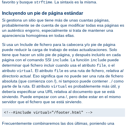
favorito y busque
. La sintaxis es la misma.
strftime
Incluyendo un pie de página estándar
Si gestiona un sitio que tiene más de unas cuantas páginas,
probablemente se de cuenta de que modificar todas esa páginas es
un auténtico engorro, especialmente si trata de mantener una
apareciencia homogénea en todas ellas.
Si usa un Include de fichero para la cabecera y/o pie de página
puede reducir la carga de trabajo de estas actualizaciones. Solo
tiene que hacer un sólo pie de página, y después incluirlo en cada
página con el comando SSI
. La función
puede
include
include
determinar qué fichero incluir cuando usa el atributo
, o el
file
atributo
. El atributo
es una ruta de fichero,
relativa al
virtual
file
directorio actual
. Eso significa que no puede ser una ruta de fichero
absoluta (que comienza con /), ni tampoco puede contener ../ como
parte de la ruta. El atributo
es probablemente más útil, y
virtual
debería especificar una URL relativa al documento que se está
sirviendo. Puede empezar con una /, pero debe estar en el mismo
servidor que el fichero que se está sirviendo.
<!--#include virtual="/footer.html" -->
Frecuentemente combinaremos las dos últimas, poniendo una