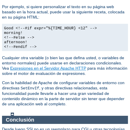
Por ejemplo, si quiere personalizar el texto en su página web
basado en la hora actual, puede usar la siguiente receta, colocada
en su página HTML:
Good <!--#if expr="%{TIME_HOUR} <12" -->
morning!
<!--#else -->
afternoon!
<!--#endif -->
Cualquier otra variable (o bien las que defina usted, o variables de
entorno normales) puede usarse en declaraciones condicionales.
Vea
Expresiones en el Servidor Apache HTTP
para más información
sobre el motor de evaluación de expresiones.
Con la habilidad de Apache de configurar variables de entorno con
directivas
, y otras directivas relacionadas, esta
SetEnvIf
funcionalidad puede llevarle a hacer una gran variedad de
contenido dinámico en la parte de servidor sin tener que depender
de una aplicación web al completo.
Conclusión
Desde luego SSI no es un reemplazo para CGI u otras tecnologías