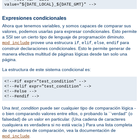
value="${DATE_LOCAL}_${DATE_GMT}" -->
Expresiones condicionales
Ahora que tenemos variables, y somos capaces de comparar sus
valores, podemos usarlas para expresar condicionales. Esto permite
a SSI ser un cierto tipo de lenguaje de programación diminuto.
provee una estrucura
,
,
,
para
mod_include
if
elif
else
endif
construir declaraciones condicionales. Esto le permite generar de
manera efectiva multitud de páginas lógicas desde tan solo una
página.
La estructura de este sistema condicional es:
<!--#if expr="test_condition" -->
<!--#elif expr="test_condition" -->
<!--#else -->
<!--#endif -->
Una
test_condition
puede ser cualquier tipo de comparación lógica -
o bien comparando valores entre ellos, o probando la ``verdad'' (o
falsedad) de un valor en particular. (Una cadena de caracteres
cualquiera es verdadera si no está vacía.) Para una lista completa
de operadores de comparación, vea la documentación de
.
mod_include