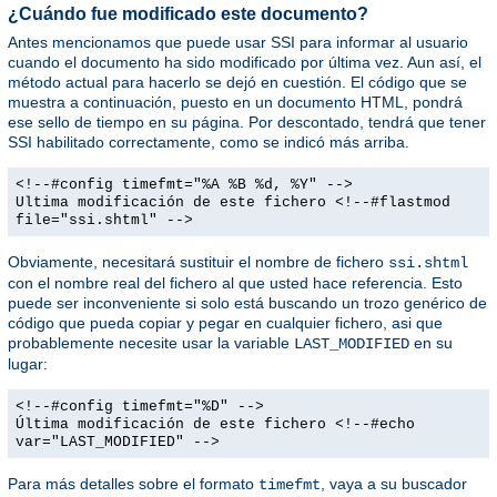
¿Cuándo fue modificado este documento?
Antes mencionamos que puede usar SSI para informar al usuario
cuando el documento ha sido modificado por última vez. Aun así, el
método actual para hacerlo se dejó en cuestión. El código que se
muestra a continuación, puesto en un documento HTML, pondrá
ese sello de tiempo en su página. Por descontado, tendrá que tener
SSI habilitado correctamente, como se indicó más arriba.
<!--#config timefmt="%A %B %d, %Y" -->
Ultima modificación de este fichero <!--#flastmod
file="ssi.shtml" -->
Obviamente, necesitará sustituir el nombre de fichero
ssi.shtml
con el nombre real del fichero al que usted hace referencia. Esto
puede ser inconveniente si solo está buscando un trozo genérico de
código que pueda copiar y pegar en cualquier fichero, asi que
probablemente necesite usar la variable
en su
LAST_MODIFIED
lugar:
<!--#config timefmt="%D" -->
Última modificación de este fichero <!--#echo
var="LAST_MODIFIED" -->
Para más detalles sobre el formato
, vaya a su buscador
timefmt