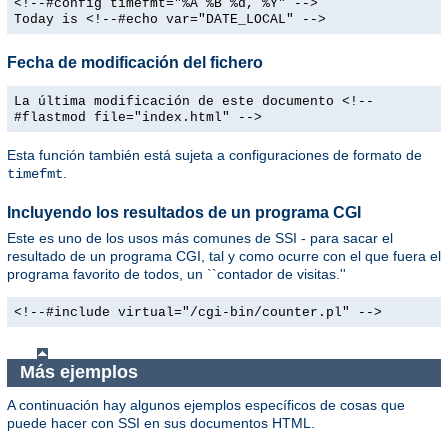
<!--#config timefmt="%A %B %d, %Y" -->
Today is <!--#echo var="DATE_LOCAL" -->
Fecha de modificación del fichero
La última modificación de este documento <!--
#flastmod file="index.html" -->
Esta función también está sujeta a configuraciones de formato de
.
timefmt
Incluyendo los resultados de un programa CGI
Este es uno de los usos más comunes de SSI - para sacar el
resultado de un programa CGI, tal y como ocurre con el que fuera el
programa favorito de todos, un ``contador de visitas.''
<!--#include virtual="/cgi-bin/counter.pl" -->
Más ejemplos
A continuación hay algunos ejemplos específicos de cosas que
puede hacer con SSI en sus documentos HTML.