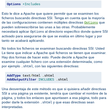
Options
+Includes
Esto le dice a Apache que quiere permitir que se examinen los
ficheros buscando directivas SSI. Tenga en cuenta que la mayoría
de las configuraciones contienen múltiples directivas
que
Options
pueden sobreescribirse las unas a las otras. Probablemente
necesitará aplicar
al directorio específico donde quiere SSI
Options
activado para asegurarse de que se evalúa en último lugar y por
tanto se acabará aplicando.
No todos los ficheros se examinan buscando directivas SSI. Usted
Le tiene que indicar a Apache qué ficheros se tienen que examinar.
Hay dos formas de hacer esto. Puede decirle a Apache que
examine cualquier fichero con una extensión determinada, como
por ejemplo
, con las siguientes directivas:
.shtml
AddType
 text
/
html 
.
AddOutputFilter
INCLUDES
.
shtml
Una desventaja de este método es que si quisiera añadir directivas
SSI a una página ya existente, tendría que cambiar el nombre de la
página, y todos los enlaces que apuntasen a esa página, todo para
poder darle la extensión
y que esas directivas sean
.shtml
interpretadas.