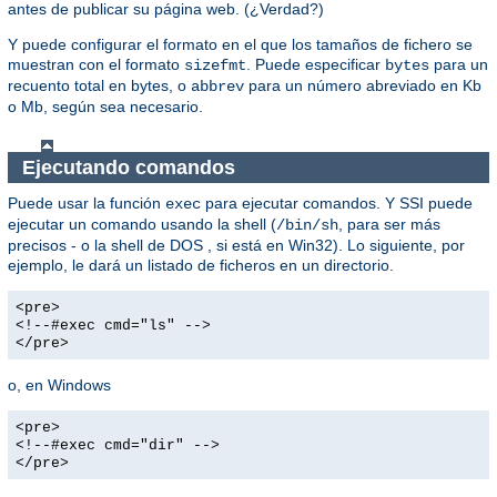
antes de publicar su página web. (¿Verdad?)
Y puede configurar el formato en el que los tamaños de fichero se
muestran con el formato
. Puede especificar
para un
sizefmt
bytes
recuento total en bytes, o
para un número abreviado en Kb
abbrev
o Mb, según sea necesario.
Ejecutando comandos
Puede usar la función
para ejecutar comandos. Y SSI puede
exec
ejecutar un comando usando la shell (
, para ser más
/bin/sh
precisos - o la shell de DOS , si está en Win32). Lo siguiente, por
ejemplo, le dará un listado de ficheros en un directorio.
<pre>
<!--#exec cmd="ls" -->
</pre>
o, en Windows
<pre>
<!--#exec cmd="dir" -->
</pre>