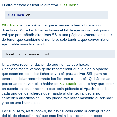
El otro método es usar la directiva
:
XBitHack
XBitHack
 on
le dice a Apache que examine ficheros buscando
XBitHack
directivas SSI si los ficheros tienen el bit de ejecución configurado.
Asi que para añadir directivas SSI a una página existente, en lugar
de tener que cambiarle el nombre, solo tendría que convertirla en
ejecutable usando
.
chmod
chmod +x pagename.html
Una breve recomendación de qué no hay que hacer.
Ocasionalmente vemos gente recomendar que le diga a Apache
que examine todos los ficheros
para activar SSI, para no
.html
tener que lidiar renombrando los ficheros a
. Quizás estas
.shtml
personas no hayan oido hablar de
. Lo que hay que tener
XBitHack
en cuenta, es que haciendo eso, está pidiendo al Apache que lea
cada uno de los ficheros que manda al cliente, incluso si no
contenien directivas SSI. Esto puede ralentizar bastante el servidor,
y no es una buena idea.
Por supuesto, en Windows, no hay tal cosa como la configuración
del bit de ejecución, así que esto limita las opciones un poco.