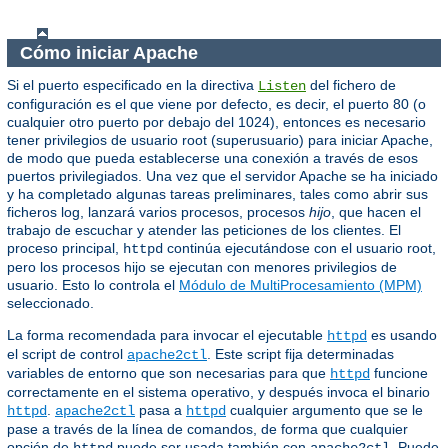
Cómo iniciar Apache
Si el puerto especificado en la directiva
del fichero de
Listen
configuración es el que viene por defecto, es decir, el puerto 80 (o
cualquier otro puerto por debajo del 1024), entonces es necesario
tener privilegios de usuario root (superusuario) para iniciar Apache,
de modo que pueda establecerse una conexión a través de esos
puertos privilegiados. Una vez que el servidor Apache se ha iniciado
y ha completado algunas tareas preliminares, tales como abrir sus
ficheros log, lanzará varios procesos, procesos
hijo
, que hacen el
trabajo de escuchar y atender las peticiones de los clientes. El
proceso principal,
continúa ejecutándose con el usuario root,
httpd
pero los procesos hijo se ejecutan con menores privilegios de
usuario. Esto lo controla el
Módulo de MultiProcesamiento (MPM)
seleccionado.
La forma recomendada para invocar el ejecutable
es usando
httpd
el script de control
. Este script fija determinadas
apache2ctl
variables de entorno que son necesarias para que
funcione
httpd
correctamente en el sistema operativo, y después invoca el binario
.
pasa a
cualquier argumento que se le
httpd
apache2ctl
httpd
pase a través de la línea de comandos, de forma que cualquier
opción de
puede ser usada también con
. Puede