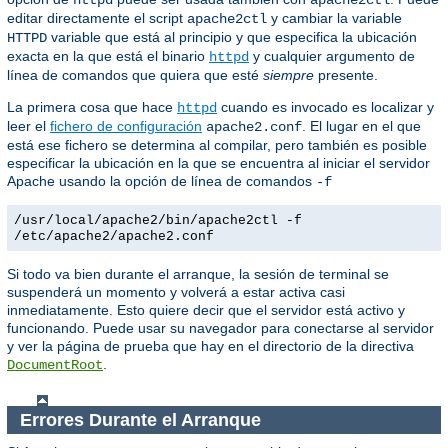
httpd
apache2ctl
editar directamente el script
y cambiar la variable
apache2ctl
variable que está al principio y que especifica la ubicación
HTTPD
exacta en la que está el binario
y cualquier argumento de
httpd
línea de comandos que quiera que esté
siempre
presente.
La primera cosa que hace
cuando es invocado es localizar y
httpd
leer el
fichero de configuración
. El lugar en el que
apache2.conf
está ese fichero se determina al compilar, pero también es posible
especificar la ubicación en la que se encuentra al iniciar el servidor
Apache usando la opción de línea de comandos
-f
/usr/local/apache2/bin/apache2ctl -f
/etc/apache2/apache2.conf
Si todo va bien durante el arranque, la sesión de terminal se
suspenderá un momento y volverá a estar activa casi
inmediatamente. Esto quiere decir que el servidor está activo y
funcionando. Puede usar su navegador para conectarse al servidor
y ver la página de prueba que hay en el directorio de la directiva
.
DocumentRoot
Errores Durante el Arranque