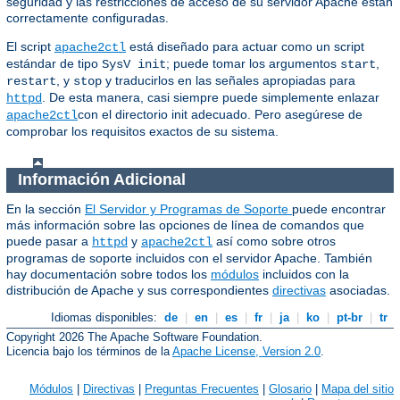
seguridad y las restricciones de acceso de su servidor Apache están
correctamente configuradas.
El script
está diseñado para actuar como un script
apache2ctl
estándar de tipo
; puede tomar los argumentos
,
SysV init
start
, y
y traducirlos en las señales apropiadas para
restart
stop
. De esta manera, casi siempre puede simplemente enlazar
httpd
con el directorio init adecuado. Pero asegúrese de
apache2ctl
comprobar los requisitos exactos de su sistema.
Información Adicional
En la sección
El Servidor y Programas de Soporte
puede encontrar
más información sobre las opciones de línea de comandos que
puede pasar a
y
así como sobre otros
httpd
apache2ctl
programas de soporte incluidos con el servidor Apache. También
hay documentación sobre todos los
módulos
incluidos con la
distribución de Apache y sus correspondientes
directivas
asociadas.
Idiomas disponibles:
de
|
en
|
es
|
fr
|
ja
|
ko
|
pt-br
|
tr
Copyright 2026 The Apache Software Foundation.
Licencia bajo los términos de la
Apache License, Version 2.0
.
Módulos
|
Directivas
|
Preguntas Frecuentes
|
Glosario
|
Mapa del sitio