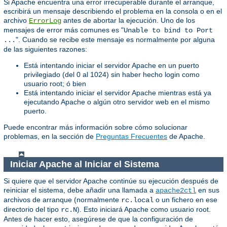
Si Apache encuentra una error irrecuperable durante el arranque,
escribirá un mensaje describiendo el problema en la consola o en el
archivo
antes de abortar la ejecución. Uno de los
ErrorLog
mensajes de error más comunes es "
Unable to bind to Port
". Cuando se recibe este mensaje es normalmente por alguna
...
de las siguientes razones:
Está intentando iniciar el servidor Apache en un puerto
privilegiado (del 0 al 1024) sin haber hecho login como
usuario root; ó bien
Está intentando iniciar el servidor Apache mientras está ya
ejecutando Apache o algún otro servidor web en el mismo
puerto.
Puede encontrar más información sobre cómo solucionar
problemas, en la sección de
Preguntas Frecuentes
de Apache.
Iniciar Apache al Iniciar el Sistema
Si quiere que el servidor Apache continúe su ejecución después de
reiniciar el sistema, debe añadir una llamada a
en sus
apache2ctl
archivos de arranque (normalmente
o un fichero en ese
rc.local
directorio del tipo
). Esto iniciará Apache como usuario root.
rc.N
Antes de hacer esto, asegúrese de que la configuración de