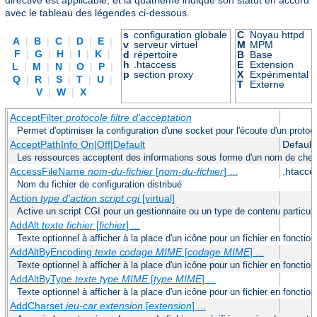
avec le tableau des légendes ci-dessous.
s
configuration globale
C
Noyau httpd
A
|
B
|
C
|
D
|
E
|
v
serveur virtuel
M
MPM
F
|
G
|
H
|
I
|
K
|
d
répertoire
B
Base
h
.htaccess
E
Extension
L
|
M
|
N
|
O
|
P
|
p
section proxy
X
Expérimental
Q
|
R
|
S
|
T
|
U
|
T
Externe
V
|
W
|
X
AcceptFilter
protocole
filtre d'acceptation
Permet d'optimiser la configuration d'une socket pour l'écoute d'un protoc
AcceptPathInfo On|Off|Default
Default
Les ressources acceptent des informations sous forme d'un nom de chemi
AccessFileName
nom-du-fichier
[
nom-du-fichier
] ...
.htacce
Nom du fichier de configuration distribué
Action
type d'action
script cgi
[virtual]
Active un script CGI pour un gestionnaire ou un type de contenu particuli
AddAlt
texte
fichier
[
fichier
] ...
Texte optionnel à afficher à la place d'un icône pour un fichier en foncti
AddAltByEncoding
texte
codage MIME
[
codage MIME
] ...
Texte optionnel à afficher à la place d'un icône pour un fichier en fonct
AddAltByType
texte
type MIME
[
type MIME
] ...
Texte optionnel à afficher à la place d'un icône pour un fichier en fonct
AddCharset
jeu-car
extension
[
extension
] ...