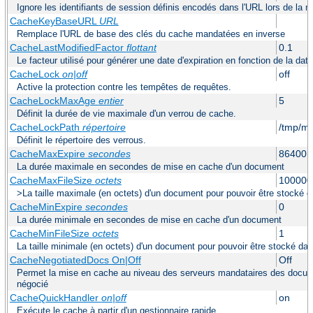
Ignore les identifiants de session définis encodés dans l'URL lors de la 
CacheKeyBaseURL
URL
Remplace l'URL de base des clés du cache mandatées en inverse
CacheLastModifiedFactor
flottant
0.1
Le facteur utilisé pour générer une date d'expiration en fonction de la dat
CacheLock
on|off
off
Active la protection contre les tempêtes de requêtes.
CacheLockMaxAge
entier
5
Définit la durée de vie maximale d'un verrou de cache.
CacheLockPath
répertoire
/tmp/m
Définit le répertoire des verrous.
CacheMaxExpire
secondes
86400 (
La durée maximale en secondes de mise en cache d'un document
CacheMaxFileSize
octets
100000
>La taille maximale (en octets) d'un document pour pouvoir être stocké 
CacheMinExpire
secondes
0
La durée minimale en secondes de mise en cache d'un document
CacheMinFileSize
octets
1
La taille minimale (en octets) d'un document pour pouvoir être stocké da
CacheNegotiatedDocs On|Off
Off
Permet la mise en cache au niveau des serveurs mandataires des docum
négocié
CacheQuickHandler
on|off
on
Exécute le cache à partir d'un gestionnaire rapide.