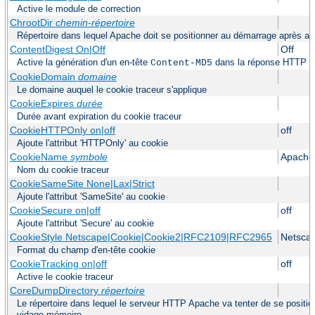
Active le module de correction
ChrootDir
chemin-répertoire
Répertoire dans lequel Apache doit se positionner au démarrage après avo
ContentDigest On|Off
Off
Active la génération d'un en-tête
dans la réponse HTTP
Content-MD5
CookieDomain
domaine
Le domaine auquel le cookie traceur s'applique
CookieExpires
durée
Durée avant expiration du cookie traceur
CookieHTTPOnly on|off
off
Ajoute l'attribut 'HTTPOnly' au cookie
CookieName
symbole
Apache
Nom du cookie traceur
CookieSameSite None|Lax|Strict
Ajoute l'attribut 'SameSite' au cookie
CookieSecure on|off
off
Ajoute l'attribut 'Secure' au cookie
CookieStyle Netscape|Cookie|Cookie2|RFC2109|RFC2965
Netsca
Format du champ d'en-tête cookie
CookieTracking on|off
off
Active le cookie traceur
CoreDumpDirectory
répertoire
Le répertoire dans lequel le serveur HTTP Apache va tenter de se positio
vidage mémoire