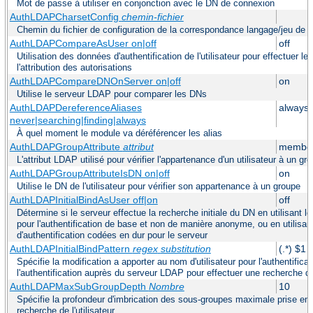
Mot de passe à utiliser en conjonction avec le DN de connexion
AuthLDAPCharsetConfig
chemin-fichier
Chemin du fichier de configuration de la correspondance langage/jeu de 
AuthLDAPCompareAsUser on|off
off
Utilisation des données d'authentification de l'utilisateur pour effectuer 
l'attribution des autorisations
AuthLDAPCompareDNOnServer on|off
on
Utilise le serveur LDAP pour comparer les DNs
AuthLDAPDereferenceAliases
always
never|searching|finding|always
À quel moment le module va déréférencer les alias
AuthLDAPGroupAttribute
attribut
member
L'attribut LDAP utilisé pour vérifier l'appartenance d'un utilisateur à un gr
AuthLDAPGroupAttributeIsDN on|off
on
Utilise le DN de l'utilisateur pour vérifier son appartenance à un groupe
AuthLDAPInitialBindAsUser off|on
off
Détermine si le serveur effectue la recherche initiale du DN en utilisant le
pour l'authentification de base et non de manière anonyme, ou en utilisa
d'authentification codées en dur pour le serveur
AuthLDAPInitialBindPattern
regex
substitution
(.*) $1 
Spécifie la modification a apporter au nom d'utilisateur pour l'authentifica
l'authentification auprès du serveur LDAP pour effectuer une recherche 
AuthLDAPMaxSubGroupDepth
Nombre
10
Spécifie la profondeur d'imbrication des sous-groupes maximale prise en
recherche de l'utilisateur.