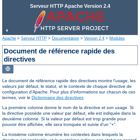
Serveur HTTP Apache Version 2.4
Apache
>
Serveur HTTP
>
Documentation
>
Version 2.4
>
Modules
Document de référence rapide des
directives
Le document de référence rapide des directives montre l'usage, les
valeurs par défaut, le statut, et le contexte de chaque directive de
configuration d'Apache. Pour plus d'informations sur chacun de ces
termes, voir le
Dictionnaire des directives
.
La première colonne donne le nom de la directive et son usage. Si
la directive possède une valeur par défaut, elle est indiquée dans la
deuxième colonne. Si la valeur par défaut est trop grande pour
pouvoir être affichée, elle sera tronquée et suivie d'un "+".
La troisième colonne énumère les contextes dans lesquels la
directive est applicable, et la quatrième indique son statut en accord