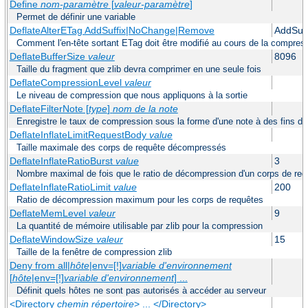
Define
nom-paramètre
[
valeur-paramètre
]
Permet de définir une variable
DeflateAlterETag AddSuffix|NoChange|Remove
AddSuff
Comment l'en-tête sortant ETag doit être modifié au cours de la compres
DeflateBufferSize
valeur
8096
Taille du fragment que zlib devra comprimer en une seule fois
DeflateCompressionLevel
valeur
Le niveau de compression que nous appliquons à la sortie
DeflateFilterNote [
type
]
nom de la note
Enregistre le taux de compression sous la forme d'une note à des fins de 
DeflateInflateLimitRequestBody
value
Taille maximale des corps de requête décompressés
DeflateInflateRatioBurst
value
3
Nombre maximal de fois que le ratio de décompression d'un corps de req
DeflateInflateRatioLimit
value
200
Ratio de décompression maximum pour les corps de requêtes
DeflateMemLevel
valeur
9
La quantité de mémoire utilisable par zlib pour la compression
DeflateWindowSize
valeur
15
Taille de la fenêtre de compression zlib
Deny from all|
hôte
|env=[!]
variable d'environnement
[
hôte
|env=[!]
variable d'environnement
] ...
Définit quels hôtes ne sont pas autorisés à accéder au serveur
<Directory
chemin répertoire
> ... </Directory>