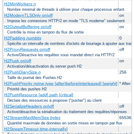
H2MinWorkers
n
Nombre minimal de threads à utiliser pour chaque processus enfant.
H2ModernTLSOnly on|off
on
Impose les connexions HTTP/2 en mode "TLS moderne" seulement
H2OutputBuffering on|off
on
Contrôle la mise en tampon du flux de sortie
H2Padding
numbits
0
Spécifie un intervalle de nombres d'octets de bourrage à ajouter aux tram
H2ProxyRequests on|off
off
Active/Désactive les requêtes sous mandat direct via HTTP/2
H2Push on|off
on
Activation/désactivation du server push H2
H2PushDiarySize
n
256
Taille du journal des Pushes H2
H2PushPriority
mime-type
[after|before|interleaved] [
weight
]
* After 
Priorité des pushes H2
H2PushResource [add]
path
[critical]
Déclare des ressources à proposer ("pusher") au client
H2SerializeHeaders on|off
off
Active/désactive la sérialisation du traitement des requêtes/réponses
H2StreamMaxMemSize
bytes
65536
Quantité maximale de données en sortie mises en tampon par flux.
H2StreamTimeout
time-interval
[s]