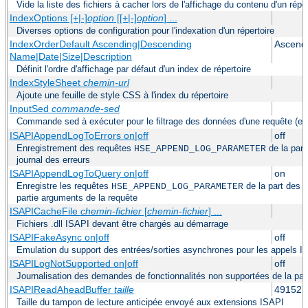
Vide la liste des fichiers à cacher lors de l'affichage du contenu d'un réper
IndexOptions [+|-]
option
[[+|-]
option
] ...
Diverses options de configuration pour l'indexation d'un répertoire
IndexOrderDefault Ascending|Descending
Ascend
Name|Date|Size|Description
Définit l'ordre d'affichage par défaut d'un index de répertoire
IndexStyleSheet
chemin-url
Ajoute une feuille de style CSS à l'index du répertoire
InputSed
commande-sed
Commande sed à exécuter pour le filtrage des données d'une requête (e
ISAPIAppendLogToErrors on|off
off
Enregistrement des requêtes
de la part
HSE_APPEND_LOG_PARAMETER
journal des erreurs
ISAPIAppendLogToQuery on|off
on
Enregistre les requêtes
de la part des 
HSE_APPEND_LOG_PARAMETER
partie arguments de la requête
ISAPICacheFile
chemin-fichier
[
chemin-fichier
] ...
Fichiers .dll ISAPI devant être chargés au démarrage
ISAPIFakeAsync on|off
off
Emulation du support des entrées/sorties asynchrones pour les appels I
ISAPILogNotSupported on|off
off
Journalisation des demandes de fonctionnalités non supportées de la pa
ISAPIReadAheadBuffer
taille
49152
Taille du tampon de lecture anticipée envoyé aux extensions ISAPI