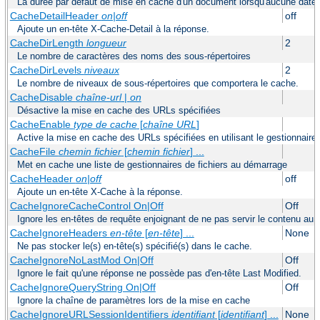
La durée par défaut de mise en cache d'un document lorsqu'aucune date d'
CacheDetailHeader
on|off
off
Ajoute un en-tête X-Cache-Detail à la réponse.
CacheDirLength
longueur
2
Le nombre de caractères des noms des sous-répertoires
CacheDirLevels
niveaux
2
Le nombre de niveaux de sous-répertoires que comportera le cache.
CacheDisable
chaîne-url
|
on
Désactive la mise en cache des URLs spécifiées
CacheEnable
type de cache
[
chaîne URL
]
Active la mise en cache des URLs spécifiées en utilisant le gestionnaire
CacheFile
chemin fichier
[
chemin fichier
] ...
Met en cache une liste de gestionnaires de fichiers au démarrage
CacheHeader
on|off
off
Ajoute un en-tête X-Cache à la réponse.
CacheIgnoreCacheControl On|Off
Off
Ignore les en-têtes de requête enjoignant de ne pas servir le contenu au 
CacheIgnoreHeaders
en-tête
[
en-tête
] ...
None
Ne pas stocker le(s) en-tête(s) spécifié(s) dans le cache.
CacheIgnoreNoLastMod On|Off
Off
Ignore le fait qu'une réponse ne possède pas d'en-tête Last Modified.
CacheIgnoreQueryString On|Off
Off
Ignore la chaîne de paramètres lors de la mise en cache
CacheIgnoreURLSessionIdentifiers
identifiant
[
identifiant
] ...
None