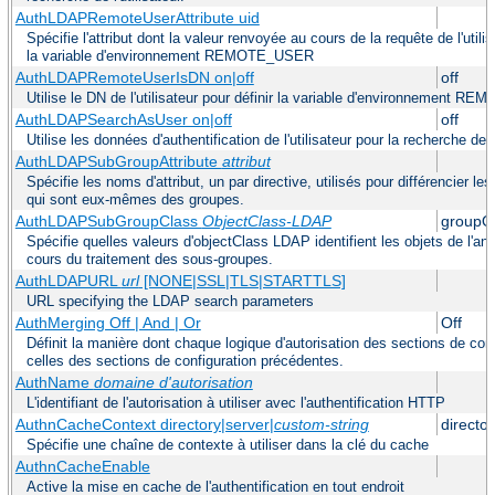
AuthLDAPRemoteUserAttribute uid
Spécifie l'attribut dont la valeur renvoyée au cours de la requête de l'utilis
la variable d'environnement REMOTE_USER
AuthLDAPRemoteUserIsDN on|off
off
Utilise le DN de l'utilisateur pour définir la variable d'environnement 
AuthLDAPSearchAsUser on|off
off
Utilise les données d'authentification de l'utilisateur pour la recherche des
AuthLDAPSubGroupAttribute
attribut
Spécifie les noms d'attribut, un par directive, utilisés pour différencier 
qui sont eux-mêmes des groupes.
AuthLDAPSubGroupClass
ObjectClass-LDAP
groupO
Spécifie quelles valeurs d'objectClass LDAP identifient les objets de l'a
cours du traitement des sous-groupes.
AuthLDAPURL
url
[NONE|SSL|TLS|STARTTLS]
URL specifying the LDAP search parameters
AuthMerging Off | And | Or
Off
Définit la manière dont chaque logique d'autorisation des sections de co
celles des sections de configuration précédentes.
AuthName
domaine d'autorisation
L'identifiant de l'autorisation à utiliser avec l'authentification HTTP
AuthnCacheContext directory|server|
custom-string
director
Spécifie une chaîne de contexte à utiliser dans la clé du cache
AuthnCacheEnable
Active la mise en cache de l'authentification en tout endroit