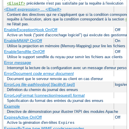
précédente n'est pas satisfaite par la requête à l'exécution
<ElseIf>
<ElseIf
expression
> ... </ElseIf>
Contient des directives qui ne s'appliquent que si la condition correspond
requête à l'exécution, alors que la condition correspondant à la section
<
ne l'était pas.
EnableExceptionHook On|Off
Off
Active un hook ("point d'accrochage logiciel") qui exécute des gestionnai
EnableMMAP On|Off
On
Utilise la projection en mémoire (Memory-Mapping) pour lire les fichiers p
EnableSendfile On|Off
Off
Utilise le support sendfile du noyau pour servir les fichiers aux clients
Error
message
Interrompt la lecture de la configuration avec un message d'erreur person
ErrorDocument
code erreur
document
Document que le serveur renvoie au client en cas d'erreur
ErrorLog
file-path
|syslog[:[
facility
][:
tag
]]
logs/er
Définition du chemin du journal des erreurs
ErrorLogFormat [connection|request]
format
Spécification du format des entrées du journal des erreurs
Example
Directive de démonstration pour illustrer l'API des modules Apache
ExpiresActive On|Off
Off
Active la génération d'en-têtes
Expires
ExpiresByType
type MIME
<code>secondes