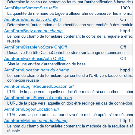
Détermine le niveau de protection fourni par l'authentification à base de
AuthDigestShmemSize
taille
1000
La quantité de mémoire partagée à allouer afin de conserver les informat
AuthFormAuthoritative On|Off
On
Détermine si l'autorisation et l'authentification sont confiés à des modul
AuthFormBody
nom du champ
httpd_
Le nom du champ de formulaire contenant le corps de la requête à effec
réussie
AuthFormDisableNoStore On|Off
Off
Désactive l'en-tête CacheControl no-store sur la page de connexion
AuthFormFakeBasicAuth On|Off
Off
Simule une en-tête d'authentification de base
AuthFormLocation
nom du champ
httpd_l
Le nom du champ de formulaire qui contiendra l'URL vers laquelle l'utilisa
connexion réussie
AuthFormLoginRequiredLocation
url
L'URL de la page vers laquelle on doit être redirigé si une authentification
AuthFormLoginSuccessLocation
url
L'URL de la page vers laquelle on doit être redirigé en cas de connexion 
AuthFormLogoutLocation
uri
L'URL vers laquelle un utilisateur devra être redirigé après s'être déconne
AuthFormMethod
nom du champ
httpd_
Le nom du champ de formulaire contenant la méthode de la requête à eff
réussie