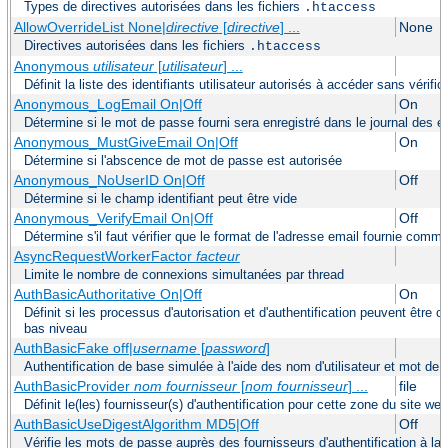
Types de directives autorisées dans les fichiers
.htaccess
AllowOverrideList None|
directive
[
directive
] ...
None
Directives autorisées dans les fichiers
.htaccess
Anonymous
utilisateur
[
utilisateur
] ...
Définit la liste des identifiants utilisateur autorisés à accéder sans vérif
Anonymous_LogEmail On|Off
On
Détermine si le mot de passe fourni sera enregistré dans le journal des e
Anonymous_MustGiveEmail On|Off
On
Détermine si l'abscence de mot de passe est autorisée
Anonymous_NoUserID On|Off
Off
Détermine si le champ identifiant peut être vide
Anonymous_VerifyEmail On|Off
Off
Détermine s'il faut vérifier que le format de l'adresse email fournie com
AsyncRequestWorkerFactor
facteur
Limite le nombre de connexions simultanées par thread
AuthBasicAuthoritative On|Off
On
Définit si les processus d'autorisation et d'authentification peuvent être
bas niveau
AuthBasicFake off|
username
[
password
]
Authentification de base simulée à l'aide des nom d'utilisateur et mot de 
AuthBasicProvider
nom fournisseur
[
nom fournisseur
] ...
file
Définit le(les) fournisseur(s) d'authentification pour cette zone du site web
AuthBasicUseDigestAlgorithm MD5|Off
Off
Vérifie les mots de passe auprès des fournisseurs d'authentification à la 