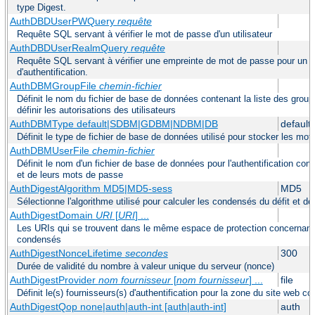
type Digest.
AuthDBDUserPWQuery
requête
Requête SQL servant à vérifier le mot de passe d'un utilisateur
AuthDBDUserRealmQuery
requête
Requête SQL servant à vérifier une empreinte de mot de passe pour un util
d'authentification.
AuthDBMGroupFile
chemin-fichier
Définit le nom du fichier de base de données contenant la liste des group
définir les autorisations des utilisateurs
AuthDBMType default|SDBM|GDBM|NDBM|DB
default
Définit le type de fichier de base de données utilisé pour stocker les mo
AuthDBMUserFile
chemin-fichier
Définit le nom d'un fichier de base de données pour l'authentification conte
et de leurs mots de passe
AuthDigestAlgorithm MD5|MD5-sess
MD5
Sélectionne l'algorithme utilisé pour calculer les condensés du défit et d
AuthDigestDomain
URI
[
URI
] ...
Les URIs qui se trouvent dans le même espace de protection concernant l
condensés
AuthDigestNonceLifetime
secondes
300
Durée de validité du nombre à valeur unique du serveur (nonce)
AuthDigestProvider
nom fournisseur
[
nom fournisseur
] ...
file
Définit le(s) fournisseurs(s) d'authentification pour la zone du site web c
AuthDigestQop none|auth|auth-int [auth|auth-int]
auth