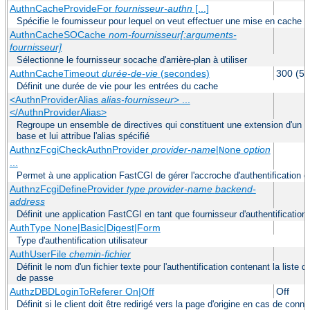
AuthnCacheProvideFor
fournisseur-authn
[...]
Spécifie le fournisseur pour lequel on veut effectuer une mise en cache
AuthnCacheSOCache
nom-fournisseur[:arguments-
fournisseur]
Sélectionne le fournisseur socache d'arrière-plan à utiliser
AuthnCacheTimeout
durée-de-vie
(secondes)
300 (5 
Définit une durée de vie pour les entrées du cache
<AuthnProviderAlias
alias-fournisseur
> ...
</AuthnProviderAlias>
Regroupe un ensemble de directives qui constituent une extension d'un fo
base et lui attribue l'alias spécifié
AuthnzFcgiCheckAuthnProvider
provider-name
|
option
None
...
Permet à une application FastCGI de gérer l'accroche d'authentification 
AuthnzFcgiDefineProvider
type
provider-name
backend-
address
Définit une application FastCGI en tant que fournisseur d'authentification 
AuthType None|Basic|Digest|Form
Type d'authentification utilisateur
AuthUserFile
chemin-fichier
Définit le nom d'un fichier texte pour l'authentification contenant la liste 
de passe
AuthzDBDLoginToReferer On|Off
Off
Définit si le client doit être redirigé vers la page d'origine en cas de co