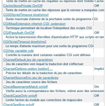
Tente de mettre en cache les requêtes ou réponses dont l'entête Cache-Co
CacheStorePrivate On|Off
Off
Tente de mettre en cache des réponses que le serveur a marquées com
CGIDScriptTimeout
time
[s|ms]
Durée maximale d'attente de la prochaine sortie du programme CGI
CGIMapExtension
chemin CGI
.extension
Technique permettant de localiser l'interpréteur des scripts CGI
CGIPassAuth On|Off
Off
Active la transmission d'en-têtes d'autorisation HTTP aux scripts en tant
CGIScriptTimeout
time
[s|ms]
Le temps d'attente maximum pour une sortie du programme CGI
CGIVar
variable
rule
Contrôle la manière dont certaines variables CGI sont définies
CharsetDefault
jeu de caractères
Jeu de caractère vers lequel la traduction doit s'effectuer
CharsetOptions
option
[
option
] ...
Implici
Précise les détails de la traduction du jeu de caractères
CharsetSourceEnc
jeu de caractères
Jeu de caractères source des fichiers
CheckBasenameMatch on|off
On
Vérifie aussi la correspondance des fichiers, même avec des extensions 
CheckCaseOnly on|off
Off
Limite l'action du module aux corrections de majuscules
CheckSpelling on|off
Off