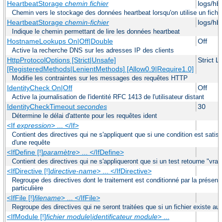
HeartbeatStorage
chemin fichier
logs/hb
Chemin vers le stockage des données heartbeat lorsqu'on utilise un fichier
HeartbeatStorage
chemin-fichier
logs/hb
Indique le chemin permettant de lire les données heartbeat
HostnameLookups On|Off|Double
Off
Active la recherche DNS sur les adresses IP des clients
HttpProtocolOptions [Strict|Unsafe]
Strict 
[RegisteredMethods|LenientMethods] [Allow0.9|Require1.0]
Modifie les contraintes sur les messages des requêtes HTTP
IdentityCheck On|Off
Off
Active la journalisation de l'identité RFC 1413 de l'utilisateur distant
IdentityCheckTimeout
secondes
30
Détermine le délai d'attente pour les requêtes ident
<If
expression
> ... </If>
Contient des directives qui ne s'appliquent que si une condition est satis
d'une requête
<IfDefine [!]
paramètre
> ... </IfDefine>
Contient des directives qui ne s'appliqueront que si un test retourne "vra
<IfDirective [!]
directive-name
> ... </IfDirective>
Regroupe des directives dont le traitement est conditionné par la présenc
particulière
<IfFile [!]
filename
> ... </IfFile>
Regroupe des directives qui ne seront traitées que si un fichier existe a
<IfModule [!]
fichier module
|
identificateur module
> ...