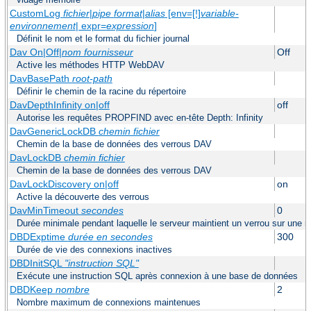
CustomLog
fichier
|
pipe
format
|
alias
[env=[!]
variable-
environnement
| expr=
expression
]
Définit le nom et le format du fichier journal
Dav On|Off|
nom fournisseur
Off
Active les méthodes HTTP WebDAV
DavBasePath
root-path
Définir le chemin de la racine du répertoire
DavDepthInfinity on|off
off
Autorise les requêtes PROPFIND avec en-tête Depth: Infinity
DavGenericLockDB
chemin fichier
Chemin de la base de données des verrous DAV
DavLockDB
chemin fichier
Chemin de la base de données des verrous DAV
DavLockDiscovery on|off
on
Active la découverte des verrous
DavMinTimeout
secondes
0
Durée minimale pendant laquelle le serveur maintient un verrou sur une
DBDExptime
durée en secondes
300
Durée de vie des connexions inactives
DBDInitSQL
"instruction SQL"
Exécute une instruction SQL après connexion à une base de données
DBDKeep
nombre
2
Nombre maximum de connexions maintenues