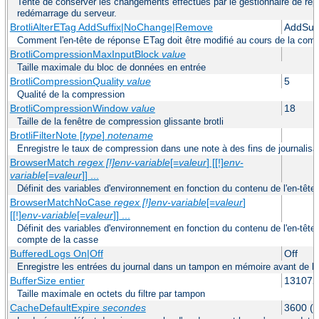
Tente de conserver les changements effectués par le gestionnaire de répa
redémarrage du serveur.
BrotliAlterETag AddSuffix|NoChange|Remove
AddSuff
Comment l'en-tête de réponse ETag doit être modifié au cours de la com
BrotliCompressionMaxInputBlock
value
Taille maximale du bloc de données en entrée
BrotliCompressionQuality
value
5
Qualité de la compression
BrotliCompressionWindow
value
18
Taille de la fenêtre de compression glissante brotli
BrotliFilterNote [
type
]
notename
Enregistre le taux de compression dans une note à des fins de journalisa
BrowserMatch
regex [!]env-variable
[=
valeur
] [[!]
env-
variable
[=
valeur
]] ...
Définit des variables d'environnement en fonction du contenu de l'en-tê
BrowserMatchNoCase
regex [!]env-variable
[=
valeur
]
[[!]
env-variable
[=
valeur
]] ...
Définit des variables d'environnement en fonction du contenu de l'en-têt
compte de la casse
BufferedLogs On|Off
Off
Enregistre les entrées du journal dans un tampon en mémoire avant de le
BufferSize entier
131072
Taille maximale en octets du filtre par tampon
CacheDefaultExpire
secondes
3600 (u