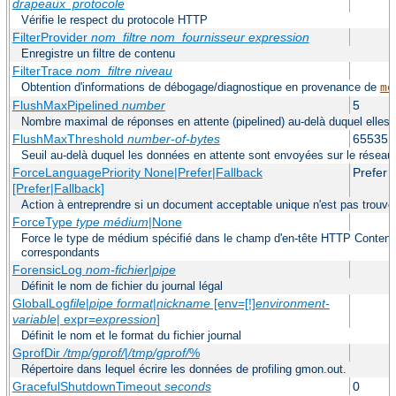
drapeaux_protocole
Vérifie le respect du protocole HTTP
FilterProvider
nom_filtre
nom_fournisseur
expression
Enregistre un filtre de contenu
FilterTrace
nom_filtre
niveau
Obtention d'informations de débogage/diagnostique en provenance de
mo
FlushMaxPipelined
number
5
Nombre maximal de réponses en attente (pipelined) au-delà duquel elles 
FlushMaxThreshold
number-of-bytes
65535
Seuil au-delà duquel les données en attente sont envoyées sur le réseau
ForceLanguagePriority None|Prefer|Fallback
Prefer
[Prefer|Fallback]
Action à entreprendre si un document acceptable unique n'est pas trouvé
ForceType
type médium
|None
Force le type de médium spécifié dans le champ d'en-tête HTTP Content-
correspondants
ForensicLog
nom-fichier
|
pipe
Définit le nom de fichier du journal légal
GlobalLog
file
|
pipe
format
|
nickname
[env=[!]
environment-
variable
| expr=
expression
]
Définit le nom et le format du fichier journal
GprofDir
/tmp/gprof/
|
/tmp/gprof/
%
Répertoire dans lequel écrire les données de profiling gmon.out.
GracefulShutdownTimeout
seconds
0