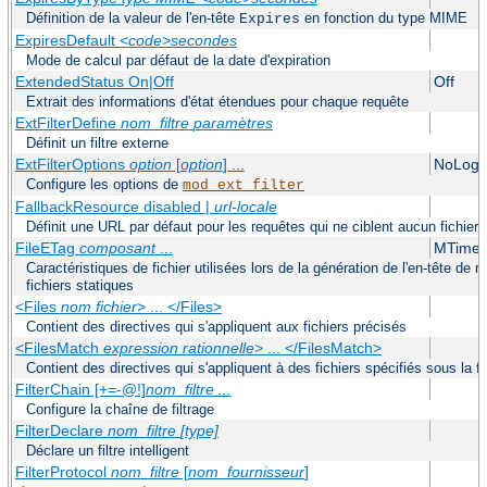
Définition de la valeur de l'en-tête
en fonction du type MIME
Expires
ExpiresDefault
<code>secondes
Mode de calcul par défaut de la date d'expiration
ExtendedStatus On|Off
Off
Extrait des informations d'état étendues pour chaque requête
ExtFilterDefine
nom_filtre
paramètres
Définit un filtre externe
ExtFilterOptions
option
[
option
] ...
NoLogS
Configure les options de
mod_ext_filter
FallbackResource disabled |
url-locale
Définit une URL par défaut pour les requêtes qui ne ciblent aucun fichier 
FileETag
composant
...
MTime 
Caractéristiques de fichier utilisées lors de la génération de l'en-tête d
fichiers statiques
<Files
nom fichier
> ... </Files>
Contient des directives qui s'appliquent aux fichiers précisés
<FilesMatch
expression rationnelle
> ... </FilesMatch>
Contient des directives qui s'appliquent à des fichiers spécifiés sous la 
FilterChain [+=-@!]
nom_filtre
...
Configure la chaîne de filtrage
FilterDeclare
nom_filtre
[type]
Déclare un filtre intelligent
FilterProtocol
nom_filtre
[
nom_fournisseur
]