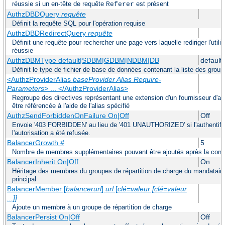
réussie si un en-tête de requête
est présent
Referer
AuthzDBDQuery
requête
Définit la requête SQL pour l'opération requise
AuthzDBDRedirectQuery
requête
Définit une requête pour rechercher une page vers laquelle rediriger l'util
réussie
AuthzDBMType default|SDBM|GDBM|NDBM|DB
default
Définit le type de fichier de base de données contenant la liste des groupe
<AuthzProviderAlias
baseProvider Alias Require-
Parameters
> ... </AuthzProviderAlias>
Regroupe des directives représentant une extension d'un fournisseur d'au
être référencée à l'aide de l'alias spécifié
AuthzSendForbiddenOnFailure On|Off
Off
Envoie '403 FORBIDDEN' au lieu de '401 UNAUTHORIZED' si l'authentifica
l'autorisation a été refusée.
BalancerGrowth
#
5
Nombre de membres supplémentaires pouvant être ajoutés après la configu
BalancerInherit On|Off
On
Héritage des membres du groupes de répartition de charge du mandataire
principal
BalancerMember [
balancerurl
]
url
[
clé=valeur [clé=valeur
...]]
Ajoute un membre à un groupe de répartition de charge
BalancerPersist On|Off
Off