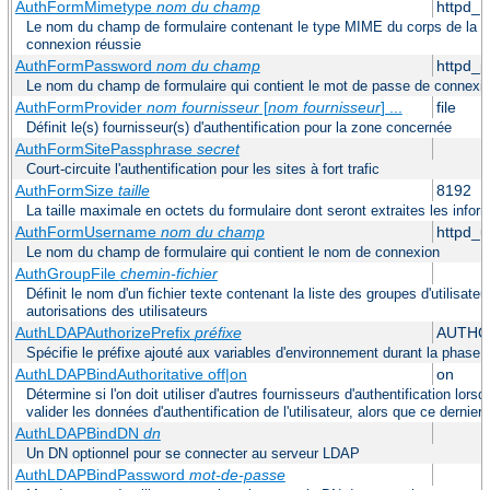
AuthFormMimetype
nom du champ
httpd_
Le nom du champ de formulaire contenant le type MIME du corps de la re
connexion réussie
AuthFormPassword
nom du champ
httpd_
Le nom du champ de formulaire qui contient le mot de passe de connexi
AuthFormProvider
nom fournisseur
[
nom fournisseur
] ...
file
Définit le(s) fournisseur(s) d'authentification pour la zone concernée
AuthFormSitePassphrase
secret
Court-circuite l'authentification pour les sites à fort trafic
AuthFormSize
taille
8192
La taille maximale en octets du formulaire dont seront extraites les info
AuthFormUsername
nom du champ
httpd_
Le nom du champ de formulaire qui contient le nom de connexion
AuthGroupFile
chemin-fichier
Définit le nom d'un fichier texte contenant la liste des groupes d'utilisateu
autorisations des utilisateurs
AuthLDAPAuthorizePrefix
préfixe
AUTHO
Spécifie le préfixe ajouté aux variables d'environnement durant la phase d
AuthLDAPBindAuthoritative off|on
on
Détermine si l'on doit utiliser d'autres fournisseurs d'authentification lors
valider les données d'authentification de l'utilisateur, alors que ce derni
AuthLDAPBindDN
dn
Un DN optionnel pour se connecter au serveur LDAP
AuthLDAPBindPassword
mot-de-passe