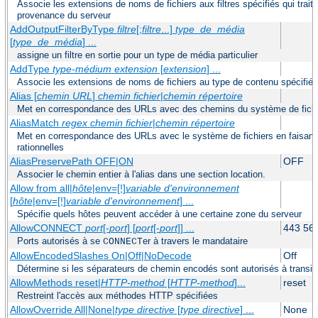
Associe les extensions de noms de fichiers aux filtres spécifiés qui trait
provenance du serveur
AddOutputFilterByType
filtre
[;
filtre
...]
type_de_média
[
type_de_média
] ...
assigne un filtre en sortie pour un type de média particulier
AddType
type-médium
extension
[
extension
] ...
Associe les extensions de noms de fichiers au type de contenu spécifié
Alias [
chemin URL
]
chemin fichier
|
chemin répertoire
Met en correspondance des URLs avec des chemins du système de fich
AliasMatch
regex
chemin fichier
|
chemin répertoire
Met en correspondance des URLs avec le système de fichiers en faisant 
rationnelles
AliasPreservePath OFF|ON
OFF
Associer le chemin entier à l'alias dans une section location.
Allow from all|
hôte
|env=[!]
variable d'environnement
[
hôte
|env=[!]
variable d'environnement
] ...
Spécifie quels hôtes peuvent accéder à une certaine zone du serveur
AllowCONNECT
port
[-
port
] [
port
[-
port
]] ...
443 56
Ports autorisés à se
er à travers le mandataire
CONNECT
AllowEncodedSlashes On|Off|NoDecode
Off
Détermine si les séparateurs de chemin encodés sont autorisés à transit
AllowMethods reset|
HTTP-method
[
HTTP-method
]...
reset
Restreint l'accès aux méthodes HTTP spécifiées
AllowOverride All|None|
type directive
[
type directive
] ...
None