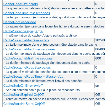
CacheReadSize
octets
0
La quantité minimale (en octets) de données à lire et à mettre en cache a
CacheReadTime
millisecondes
0
Le temps minimum (en millisecondes) qui doit s'écouler avant d'envoyer 
CacheRoot
répertoire
La racine du répertoire dans lequel les fichiers du cache seront stockés
CacheSocache
type[:args]
Implémentation du cache d'objets partagés à utiliser
CacheSocacheMaxSize
octets
102400
La taille maximale d'une entrée pouvant être placée dans le cache
CacheSocacheMaxTime
secondes
86400
La durée maximale de stockage d'un document dans le cache avant pér
CacheSocacheMinTime
seconds
600
La durée minimale de stockage d'un document dans le cache
CacheSocacheReadSize
octets
0
La quantité minimale de données du document à lire et mettre en cache a
CacheSocacheReadTime
millisecondes
0
La durée minimale de lecture avant l'envoi des données
CacheStaleOnError
on|off
on
Sert du contenu non à jour à la place de réponses 5xx.
CacheStoreExpired On|Off
Off
Tente de mettre en cache les réponses que le serveur considère comme a
CacheStoreNoStore On|Off
Off