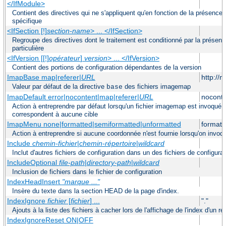
</IfModule>
Contient des directives qui ne s'appliquent qu'en fonction de la présence
spécifique
<IfSection [!]
section-name
> ... </IfSection>
Regroupe des directives dont le traitement est conditionné par la présenc
particulière
<IfVersion [[!]
opérateur
]
version
> ... </IfVersion>
Contient des portions de configuration dépendantes de la version
ImapBase map|referer|
URL
http://
Valeur par défaut de la directive
des fichiers imagemap
base
ImapDefault error|nocontent|map|referer|
URL
noconte
Action à entreprendre par défaut lorsqu'un fichier imagemap est invoqué
correspondent à aucune cible
ImapMenu none|formatted|semiformatted|unformatted
formatt
Action à entreprendre si aucune coordonnée n'est fournie lorsqu'on invo
Include
chemin-fichier
|
chemin-répertoire
|
wildcard
Inclut d'autres fichiers de configuration dans un des fichiers de configura
IncludeOptional
file-path
|
directory-path
|
wildcard
Inclusion de fichiers dans le fichier de configuration
IndexHeadInsert
"marque ..."
Insère du texte dans la section HEAD de la page d'index.
IndexIgnore
fichier
[
fichier
] ...
"."
Ajouts à la liste des fichiers à cacher lors de l'affichage de l'index d'un ré
IndexIgnoreReset ON|OFF