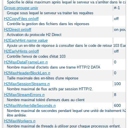
Spécifie le délai maximum après lequel le serveur va s'arrêter dans le ca
Group
groupe unix
#-1
Groupe sous lequel le serveur va traiter les requêtes
H2CopyFiles on|off
off
Contrôle la gestion des fichiers dans les réponses
H2Direct on|off
on pour
Activation du protocole H2 Direct
H2EarlyHint
name
value
Ajoute un en-tête de réponse à consulter dans le code de retour 103 Earl
H2EarlyHints on|off
off
Contrôle l'envoi de codes d'état 103
H2MaxDataFrameLen
n
0
Nombre maximal d'octets dans une trame HTTP/2 DATA
H2MaxHeaderBlockLen
n
0
Taille maximale des en-têtes d'une réponse
H2MaxSessionStreams
n
100
Nombre maximal de flux actifs par session HTTP/2.
H2MaxStreamErrors
n
8
Nombre maximal toléré d'erreurs dues au client
H2MaxWorkerIdleSeconds
n
600
Nombre maximal de secondes pendant lequel une unité de traitement h2 p
être arrêtée.
H2MaxWorkers
n
Nombre maximal de threads à utiliser pour chaque processus enfant.