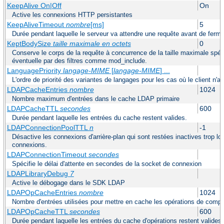
KeepAlive On|Off
On
Active les connexions HTTP persistantes
KeepAliveTimeout
nombre
[ms]
5
Durée pendant laquelle le serveur va attendre une requête avant de ferm
KeptBodySize
taille maximale en octets
0
Conserve le corps de la requête à concurrence de la taille maximale spécif
éventuelle par des filtres comme mod_include.
LanguagePriority
langage-MIME
[
langage-MIME
] ...
L'ordre de priorité des variantes de langages pour les cas où le client n'
LDAPCacheEntries
nombre
1024
Nombre maximum d'entrées dans le cache LDAP primaire
LDAPCacheTTL
secondes
600
Durée pendant laquelle les entrées du cache restent valides.
LDAPConnectionPoolTTL
n
-1
Désactive les connexions d'arrière-plan qui sont restées inactives trop l
connexions.
LDAPConnectionTimeout
secondes
Spécifie le délai d'attente en secondes de la socket de connexion
LDAPLibraryDebug
7
Active le débogage dans le SDK LDAP
LDAPOpCacheEntries
nombre
1024
Nombre d'entrées utilisées pour mettre en cache les opérations de com
LDAPOpCacheTTL
secondes
600
Durée pendant laquelle les entrées du cache d'opérations restent valides