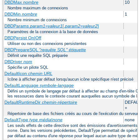
DBDMax
nombre
10
Nombre maximum de connexions
DBDMin
nombre
1
Nombre minimum de connexions
DBDParams
param1
=
valeur1
[,
param2
=
valeur2
]
Paramètres de la connexion à la base de données
DBDPersist On|Off
Utiliser ou non des connexions persistentes
DBDPrepareSQL
"requête SQL"
étiquette
Définit une requête SQL préparée
DBDriver
nom
Spécifie un pilote SQL
DefaultIcon
chemin URL
Icône à afficher par défaut lorsqu'aucun icône spécifique n'est précisé
DefaultLanguage
symbole-langage
Défini un symbole de langage par défaut à affecter au champ d'en-tête C
les ressources dans le contexte courant auxquelles aucun symbole de la
DefaultRuntimeDir
chemin-répertoire
DEFAU
+
Répertoire de base des fichiers créés au cours de l'exécution du serveur
DefaultType
type média|none
none
Les seuls effets de cette directive sont des émissions d'avertissements s
. Dans les versions précédentes, DefaultType permettait de spécifi
none
par défaut au contenu d'une réponse pour lequel aucun autre type de médi