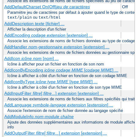
Associe les extensions de noms de fichiers spécifiées au jeu de caractèr
AddDefaultCharset On|Off|
jeu de caractères
Off
Paramètre jeu de caractères par défaut à ajouter quand le type de conte
ou
text/plain
text/html
AddDescription
texte
[
fichier
] ...
Afficher la description d'un fichier
AddEncoding
codage
extension
[
extension
] ...
Associe les extensions de noms de fichiers données au type de codage s
AddHandler
nom-gestionnaire
extension
[
extension
] ...
Associe les extensions de noms de fichiers données au gestionnaire spéc
AddIcon
icône
nom
[
nom
] ...
Icône à afficher pour un fichier en fonction de son nom
AddIconByEncoding
icône
codage MIME
[
codage MIME
] ...
Icône à afficher à côté d'un fichier en fonction de son codage MIME
AddIconByType
icône
type MIME
[
type MIME
] ...
Icône à afficher à côté d'un fichier en fonction de son type MIME
AddInputFilter
filtre
[;
filtre
...]
extension
[
extension
] ...
Associe les extensions de noms de fichiers aux filtres spécifiés qui traite
AddLanguage
symbole-langage
extension
[
extension
] ...
Associe l'extension de nom de fichier donnée au langage spécifié
AddModuleInfo
nom-module
chaîne
Ajoute des données supplémentaires aux informations de module affichées
info
AddOutputFilter
filtre
[;
filtre
...]
extension
[
extension
] ...