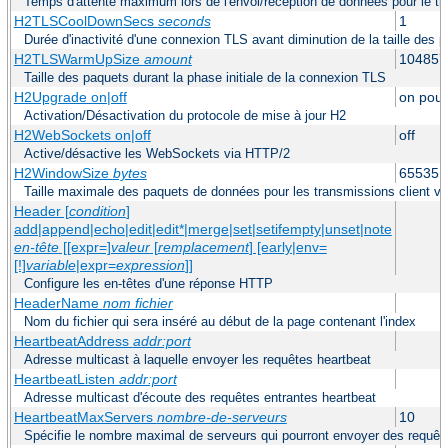
Temps d'attente maximum lors de l'envoi/réception de données pour le tra
H2TLSCoolDownSecs
seconds
1
Durée d'inactivité d'une connexion TLS avant diminution de la taille des 
H2TLSWarmUpSize
amount
104857
Taille des paquets durant la phase initiale de la connexion TLS
H2Upgrade on|off
on pour
Activation/Désactivation du protocole de mise à jour H2
H2WebSockets on|off
off
Active/désactive les WebSockets via HTTP/2
H2WindowSize
bytes
65535
Taille maximale des paquets de données pour les transmissions client ve
Header [
condition
]
add|append|echo|edit|edit*|merge|set|setifempty|unset|note
en-tête
[[expr=]
valeur
[
remplacement
] [early|env=
[!]
variable
|expr=
expression
]]
Configure les en-têtes d'une réponse HTTP
HeaderName
nom fichier
Nom du fichier qui sera inséré au début de la page contenant l'index
HeartbeatAddress
addr:port
Adresse multicast à laquelle envoyer les requêtes heartbeat
HeartbeatListen
addr:port
Adresse multicast d'écoute des requêtes entrantes heartbeat
HeartbeatMaxServers
nombre-de-serveurs
10
Spécifie le nombre maximal de serveurs qui pourront envoyer des requête