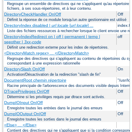
Regroupe un ensemble de directives qui ne s'appliquent qu'au répertoire
fichiers, à ses sous-répertoires, et à leur contenu.
DirectoryCheckHandler On|Off
Off
Définit la réponse de ce module lorsqu'un autre gestionnaire est utilisé
DirectoryIndex disabled |
url locale
[
url locale
] ...
index.h
Liste des fichiers ressources à rechercher lorsque le client envoie une re
DirectoryIndexRedirect on | off | permanent | temp |
off
seeother |
3xx-code
Définit une redirection externe pour les index de répertoires.
<DirectoryMatch
regex
> ... </DirectoryMatch>
Regroupe des directives qui s'appliquent au contenu de répertoires du sy
correspondant à une expression rationnelle
DirectorySlash On|Off
On
Activation/Désactivation de la redirection "slash de fin"
DocumentRoot
chemin répertoire
"/usr/lo
Racine principale de l'arborescence des documents visible depuis Interne
DTracePrivileges On|Off
Off
Détermine si les privilèges requis par dtrace sont activés.
DumpIOInput On|Off
Off
Enregistre toutes les entrées dans le journal des erreurs
DumpIOOutput On|Off
Off
Enregistre toutes les sorties dans le journal des erreurs
<Else> ... </Else>
Contient des directives qui ne s'appliquent que si la condition correspond