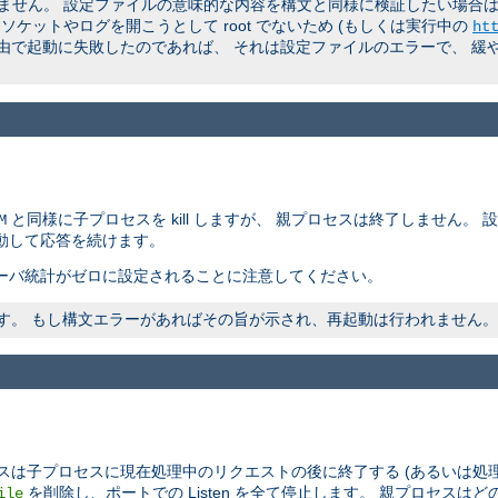
ん。 設定ファイルの意味的な内容を構文と同様に検証したい場合は、 非
ケットやログを開こうとして root でないため (もしくは実行中の
ht
理由で起動に失敗したのであれば、 それは設定ファイルのエラーで、 緩
と同様に子プロセスを kill しますが、 親プロセスは終了しません。
M
動して応答を続けます。
ーバ統計がゼロに設定されることに注意してください。
われます。 もし構文エラーがあればその旨が示され、再起動は行われません。
スは子プロセスに現在処理中のリクエストの後に終了する (あるいは処
を削除し、ポートでの Listen を全て停止します。 親プロセス
ile