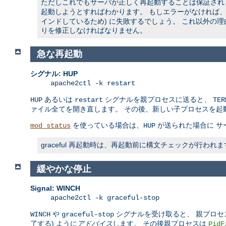
ただしこれでもサーバが正しく再起動することは保証されませ
起動しようとすればわかります。 もしエラーがなければ、ソ
インドしているため) に失敗するでしょう。 これ以外の
りを修正しなければなりません。
急な再起動
シグナル: HUP
apache2ctl -k restart
あるいは
シグナルを親プロセスに送ると、
HUP
restart
TER
ァイル全てを開き直します。 その後、新しい子プロセスを起
を使っている場合は、
が送られた場合に サ
mod_status
HUP
graceful 再起動時は、再起動前に構文チェックが行
緩やかな停止
Signal: WINCH
apache2ctl -k graceful-stop
や
シグナルを受け取ると、 親プロセ
WINCH
graceful-stop
了する) ように
アドバイス
します。 その後親プロセスは
PidF