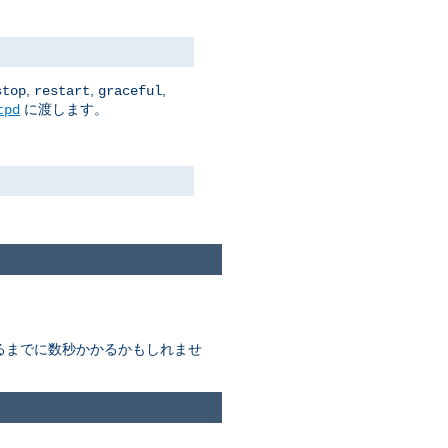
,
,
,
stop
restart
graceful
に渡します。
tpd
終わるまでに数秒かかるかもしれませ