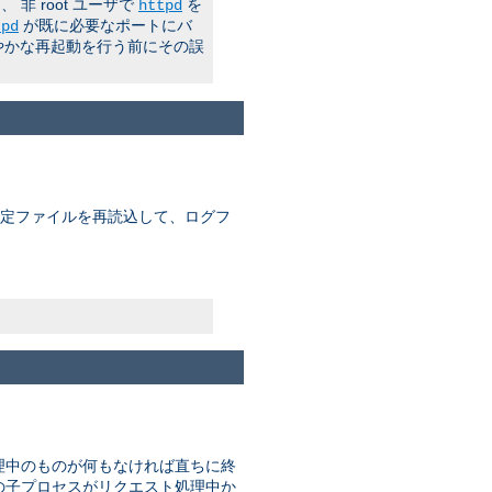
 root ユーザで
を
httpd
が既に必要なポートにバ
tpd
やかな再起動を行う前にその誤
 設定ファイルを再読込して、ログフ
理中のものが何もなければ直ちに終
はどの子プロセスがリクエスト処理中か