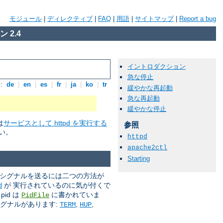
モジュール
|
ディレクティブ
|
FAQ
|
用語
|
サイトマップ
|
Report a bug
 2.4
イントロダクション
急な停止
:
de
|
en
|
es
|
fr
|
ja
|
ko
|
tr
緩やかな再起動
急な再起動
緩やかな停止
は
サービスとして httpd を実行する
参照
い。
httpd
apache2ctl
Starting
 シグナルを送るには二つの方法が
が 実行されているのに気が付くで
d
id は
に書かれていま
PidFile
シグナルがあります:
,
,
TERM
HUP