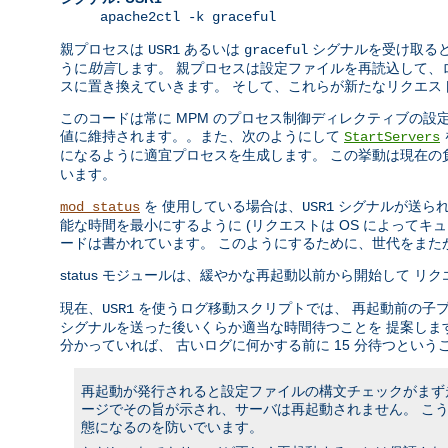
apache2ctl -k graceful
親プロセスは
あるいは
シグナルを受け取ると
USR1
graceful
うに
助言
します。 親プロセスは設定ファイルを再読込して、
スに置き換えていきます。 そして、これらが新たなリクエス
このコードは常に MPM のプロセス制御ディレクティブの
値に維持されます。。また、次のようにして
StartServers
になるように適宜プロセスを生成します。 この挙動は現在
います。
を 使用している場合は、
シグナルが送られ
mod_status
USR1
能な時間を最小にするように (リクエストは OS によって
ードは書かれています。 このようにするために、世代をま
status モジュールは、緩やかな再起動以前から開始して 
現在、
を使うログ移動スクリプトでは、 再起動前の子
USR1
シグナルを送った後いくらか適当な時間待つことを 提案しま
分かっていれば、 古いログに何かする前に 15 分待つという
再起動が発行されると設定ファイルの構文チェックがまず走
ージでその旨が示され、サーバは再起動されません。 こ
態になるのを防いでいます。