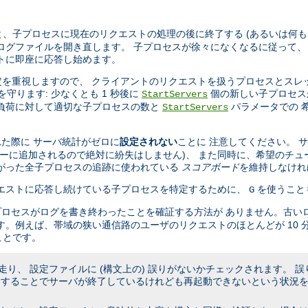
、子プロセスに現在のリクエストの処理の後に終了する (あるいは何も
ログファイルを開き直します。 子プロセスが徐々になくなるに従って、
トに即座に応答し始めます。
設定を重視しますので、 クライアントのリクエストを扱うプロセスとスレ
を守ります: 少なくとも 1 秒後に
個の新しい子プロセス
StartServers
の負荷に対して適切な子プロセスの数と
パラメータでの 
StartServers
た際に サーバ統計がゼロに
設定されない
ことに 注意してください。 
キューに追加されるので絶対に紛失はしません)、 また同時に、希望のチュ
たがった全子プロセスの追跡に使われている
スコアボード
を維持しなけれ
リクエストに応答し続けている子プロセスを特定するために、
を使うこと
G
プロセスがログを書き終わったことを確証する方法が ありません。古い
す。例えば、帯域の狭い通信路のユーザのリクエストのほとんどが 10 
ことです。
り、 設定ファイルに (構文上の) 誤りがないかチェックされます。 
うすることでサーバが終了しているけれども再起動できないという状況を