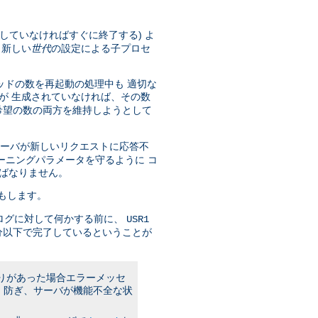
していなければすぐに終了する) よ
 新しい
世代
の設定による子プロセ
ッドの数を再起動の処理中も 適切な
が 生成されていなければ、その数
希望の数の両方を維持しようとして
サーバが新しいリクエストに応答不
ーニングパラメータを守るように コ
ばなりません。
もします。
ログに対して何かする前に、
USR1
分以下で完了しているということが
誤りがあった場合エラーメッセ
 防ぎ、サーバが機能不全な状