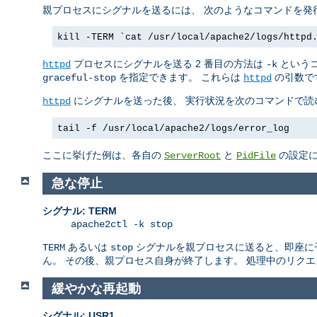
親プロセスにシグナルを送るには、 次のようなコマンドを発
kill -TERM `cat /usr/local/apache2/logs/httpd
プロセスにシグナルを送る 2 番目の方法は
というコ
httpd
-k
を指定できます。 これらは
の引数で
graceful-stop
httpd
にシグナルを送った後、 実行状況を次のコマンドで読
httpd
tail -f /usr/local/apache2/logs/error_log
ここに挙げた例は、各自の
と
の設定に
ServerRoot
PidFile
急な停止
シグナル: TERM
apache2ctl -k stop
あるいは
シグナルを親プロセスに送ると、即座に子プロ
TERM
stop
ん。 その後、親プロセス自身が終了します。 処理中のリク
緩やかな再起動
シグナル: USR1