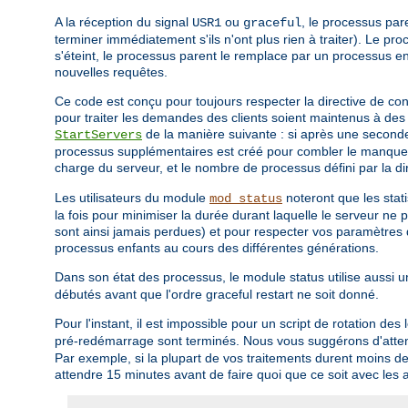
A la réception du signal
ou
, le processus pa
USR1
graceful
terminer immédiatement s'ils n'ont plus rien à traiter). Le pro
s'éteint, le processus parent le remplace par un processus e
nouvelles requêtes.
Ce code est conçu pour toujours respecter la directive de c
pour traiter les demandes des clients soient maintenus à des 
de la manière suivante : si après une secon
StartServers
processus supplémentaires est créé pour combler le manque. A
charge du serveur, et le nombre de processus défini par la di
Les utilisateurs du module
noteront que les stat
mod_status
la fois pour minimiser la durée durant laquelle le serveur ne p
sont ainsi jamais perdues) et pour respecter vos paramètres d
processus enfants au cours des différentes générations.
Dans son état des processus, le module status utilise aussi 
débutés avant que l'ordre graceful restart ne soit donné.
Pour l'instant, il est impossible pour un script de rotation des 
pré-redémarrage sont terminés. Nous vous suggérons d'attend
Par exemple, si la plupart de vos traitements durent moins de
attendre 15 minutes avant de faire quoi que ce soit avec les 