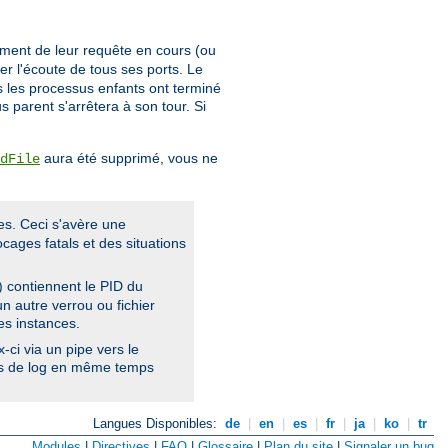
ement de leur requête en cours (ou
er l'écoute de tous ses ports. Le
us les processus enfants ont terminé
s parent s'arrêtera à son tour. Si
aura été supprimé, vous ne
dFile
es. Ceci s'avère une
cages fatals et des situations
) contiennent le PID du
n autre verrou ou fichier
es instances.
ci via un pipe vers le
ers de log en même temps
Langues Disponibles:
de
|
en
|
es
|
fr
|
ja
|
ko
|
tr
Modules
|
Directives
|
FAQ
|
Glossaire
|
Plan du site
|
Signaler un bug