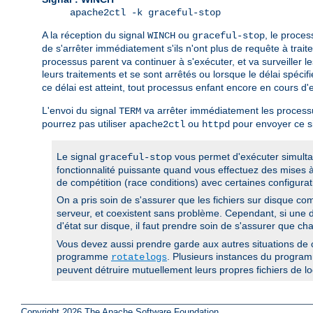
apache2ctl -k graceful-stop
A la réception du signal
ou
, le proce
WINCH
graceful-stop
de s'arrêter immédiatement s'ils n'ont plus de requête à trait
processus parent va continuer à s'exécuter, et va surveiller 
leurs traitements et se sont arrêtés ou lorsque le délai spécifi
ce délai est atteint, tout processus enfant encore en cours d
L'envoi du signal
va arrêter immédiatement les processu
TERM
pourrez pas utiliser
ou
pour envoyer ce si
apache2ctl
httpd
Le signal
vous permet d'exécuter simult
graceful-stop
fonctionnalité puissante quand vous effectuez des mises à
de compétition (race conditions) avec certaines configurat
On a pris soin de s'assurer que les fichiers sur disque com
serveur, et coexistent sans problème. Cependant, si une di
d'état sur disque, il faut prendre soin de s'assurer que c
Vous devez aussi prendre garde aux autres situations de c
programme
. Plusieurs instances du progr
rotatelogs
peuvent détruire mutuellement leurs propres fichiers de lo
Copyright 2026 The Apache Software Foundation.