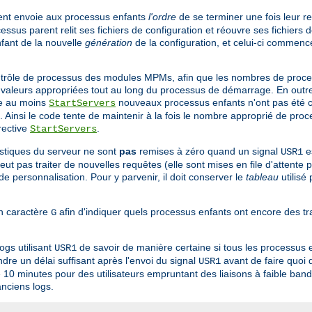
rent envoie aux processus enfants
l'ordre
de se terminer une fois leur r
cessus parent relit ses fichiers de configuration et réouvre ses fichiers
nfant de la nouvelle
génération
de la configuration, et celui-ci commenc
ontrôle de processus des modules MPMs, afin que les nombres de proce
valeurs appropriées tout au long du processus de démarrage. En outre, 
de au moins
nouveaux processus enfants n'ont pas été c
StartServers
insi le code tente de maintenir à la fois le nombre approprié de proc
rective
.
StartServers
istiques du serveur ne sont
pas
remises à zéro quand un signal
e
USR1
eut pas traiter de nouvelles requêtes (elle sont mises en file d'attente p
e personnalisation. Pour y parvenir, il doit conserver le
tableau
utilisé
un caractère
afin d'indiquer quels processus enfants ont encore des t
G
logs utilisant
de savoir de manière certaine si tous les processus e
USR1
re un délai suffisant après l'envoi du signal
avant de faire quoi 
USR1
 10 minutes pour des utilisateurs empruntant des liaisons à faible ban
anciens logs.