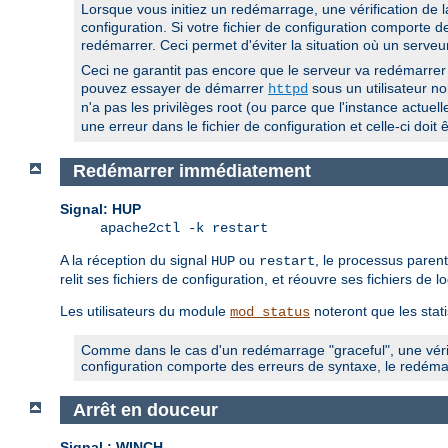
Lorsque vous initiez un redémarrage, une vérification de la
configuration. Si votre fichier de configuration comporte
redémarrer. Ceci permet d'éviter la situation où un serveu
Ceci ne garantit pas encore que le serveur va redémarrer 
pouvez essayer de démarrer
sous un utilisateur non
httpd
n'a pas les privilèges root (ou parce que l'instance actuel
une erreur dans le fichier de configuration et celle-ci doi
Redémarrer immédiatement
Signal: HUP
apache2ctl -k restart
A la réception du signal
ou
, le processus paren
HUP
restart
relit ses fichiers de configuration, et réouvre ses fichiers de
Les utilisateurs du module
noteront que les stat
mod_status
Comme dans le cas d'un redémarrage "graceful", une vérifi
configuration comporte des erreurs de syntaxe, le redém
Arrêt en douceur
Signal : WINCH