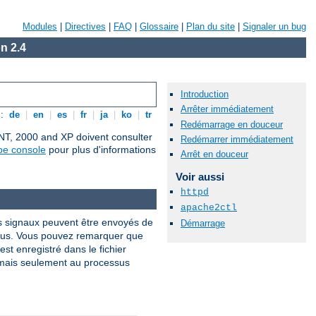
Modules
|
Directives
|
FAQ
|
Glossaire
|
Plan du site
|
Signaler un bug
n 2.4
Introduction
Arrêter immédiatement
s:
de
|
en
|
es
|
fr
|
ja
|
ko
|
tr
Redémarrage en douceur
 NT, 2000 and XP doivent consulter
Redémarrer immédiatement
pe console
pour plus d'informations
Arrêt en douceur
Voir aussi
httpd
apache2ctl
s signaux peuvent être envoyés de
Démarrage
sus. Vous pouvez remarquer que
st enregistré dans le fichier
 mais seulement au processus