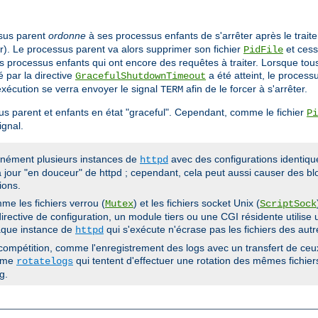
ssus parent
ordonne
à ses processus enfants de s'arrêter après le trait
er). Le processus parent va alors supprimer son fichier
et cess
PidFile
les processus enfants qui ont encore des requêtes à traiter. Lorsque to
é par la directive
a été atteint, le processu
GracefulShutdownTimeout
'exécution se verra envoyer le signal
afin de le forcer à s'arrêter.
TERM
s parent et enfants en état "graceful". Cependant, comme le fichier
Pi
gnal.
anément plusieurs instances de
avec des configurations identiqu
httpd
 jour "en douceur" de httpd ; cependant, cela peut aussi causer des blo
ions.
me les fichiers verrou (
) et les fichiers socket Unix (
Mutex
ScriptSock
rective de configuration, un module tiers ou une CGI résidente utilise u
haque instance de
qui s'exécute n'écrase pas les fichiers des autr
httpd
ompétition, comme l'enregistrement des logs avec un transfert de ceux-
amme
qui tentent d'effectuer une rotation des mêmes fichi
rotatelogs
g.