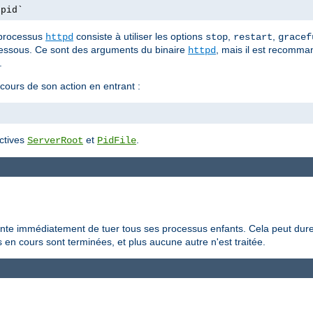
.pid`
 processus
consiste à utiliser les options
,
,
httpd
stop
restart
gracef
essous. Ce sont des arguments du binaire
, mais il est recomman
httpd
.
 cours de son action en entrant :
ectives
et
.
ServerRoot
PidFile
ente immédiatement de tuer tous ses processus enfants. Cela peut dure
en cours sont terminées, et plus aucune autre n'est traitée.