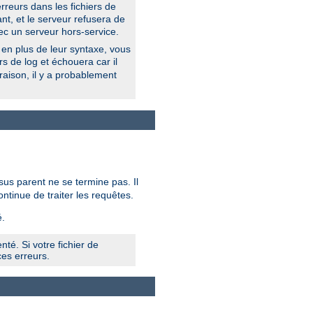
erreurs dans les fichiers de
nt, et le serveur refusera de
ec un serveur hors-service.
 en plus de leur syntaxe, vous
ers de log et échouera car il
raison, il y a probablement
sus parent ne se termine pas. Il
ontinue de traiter les requêtes.
.
té. Si votre fichier de
es erreurs.