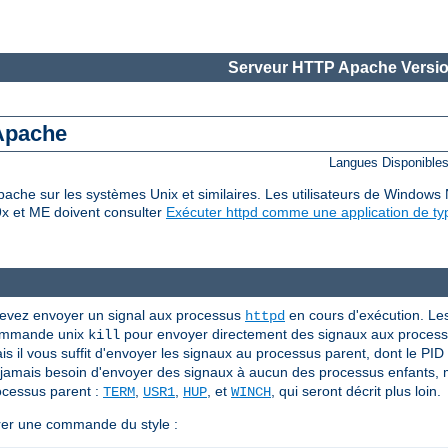
Serveur HTTP Apache Versio
 Apache
Langues Disponible
che sur les systèmes Unix et similaires. Les utilisateurs de Windows
9x et ME doivent consulter
Exécuter httpd comme une application de ty
devez envoyer un signal aux processus
en cours d'exécution. Le
httpd
 commande unix
pour envoyer directement des signaux aux proces
kill
 il vous suffit d'envoyer les signaux au processus parent, dont le PID e
z jamais besoin d'envoyer des signaux à aucun des processus enfants,
ocessus parent :
,
,
, et
, qui seront décrit plus loin.
TERM
USR1
HUP
WINCH
rer une commande du style :