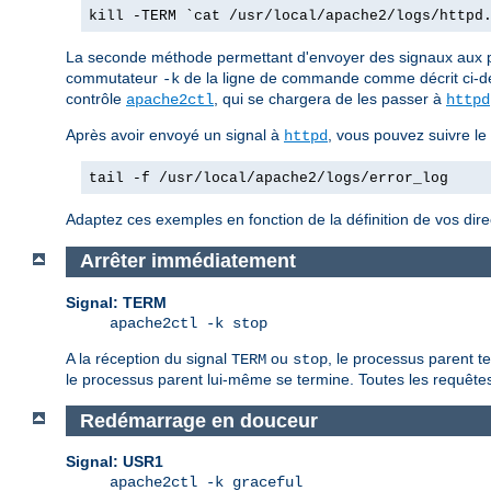
kill -TERM `cat /usr/local/apache2/logs/httpd
La seconde méthode permettant d'envoyer des signaux aux
commutateur
de la ligne de commande comme décrit ci-d
-k
contrôle
, qui se chargera de les passer à
apache2ctl
httpd
Après avoir envoyé un signal à
, vous pouvez suivre le
httpd
tail -f /usr/local/apache2/logs/error_log
Adaptez ces exemples en fonction de la définition de vos dir
Arrêter immédiatement
Signal: TERM
apache2ctl -k stop
A la réception du signal
ou
, le processus parent t
TERM
stop
le processus parent lui-même se termine. Toutes les requêtes 
Redémarrage en douceur
Signal: USR1
apache2ctl -k graceful